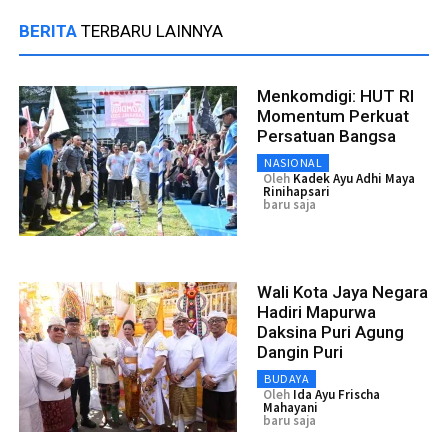
BERITA
TERBARU LAINNYA
Menkomdigi: HUT RI
Momentum Perkuat
Persatuan Bangsa
NASIONAL
Oleh
Kadek Ayu Adhi Maya
Rinihapsari
baru saja
Wali Kota Jaya Negara
Hadiri Mapurwa
Daksina Puri Agung
Dangin Puri
BUDAYA
Oleh
Ida Ayu Frischa
Mahayani
baru saja