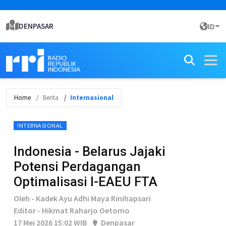
DENPASAR
ID
Home
Berita
Internasional
INTERNASIONAL
Indonesia - Belarus Jajaki
Potensi Perdagangan
Optimalisasi I-EAEU FTA
Oleh - Kadek Ayu Adhi Maya Rinihapsari
Editor - Hikmat Raharjo Oetomo
17 Mei 2026 15:02 WIB
Denpasar