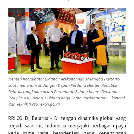
Menteri Koordinator Bidang Perekonomian Airlangga Hartarto
saat memenuhi undangan Deputi Perdana Menteri Republik
Belarus rangkaian acara Pertemuan Sidang Komisi Bersama
(SKB) ke-8 RI–Belarus Bidang Kerja Sama Perdagangan, Ekonomi,
dan Teknik (Foto : ekon.go.id)
RRI.CO.ID, Belarus - Di tengah dinamika global yang
terjadi saat ini, Indonesia menjajaki berbagai upaya
kerja sama yang berorientasi pada kepentingan