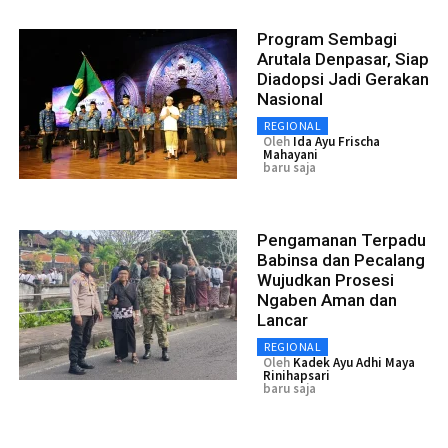
Program Sembagi
Arutala Denpasar, Siap
Diadopsi Jadi Gerakan
Nasional
REGIONAL
Oleh
Ida Ayu Frischa
Mahayani
baru saja
Pengamanan Terpadu
Babinsa dan Pecalang
Wujudkan Prosesi
Ngaben Aman dan
Lancar
REGIONAL
Oleh
Kadek Ayu Adhi Maya
Rinihapsari
baru saja