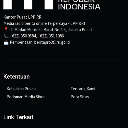
Kantor Pusat LPP RRI
Media radio berita online terpercaya - LPP RRI
📍 Jl. Medan Merdeka Barat No.4-5, Jakarta Pusat.
📞 +6221 350 0584, +6221 351 1086
📩 Pemberitaan: beritapro3@rri.go.id
Ketentuan
Kebijakan Privasi
Tentang Kami
Pedoman Media Siber
Peta Situs
Link Terkait