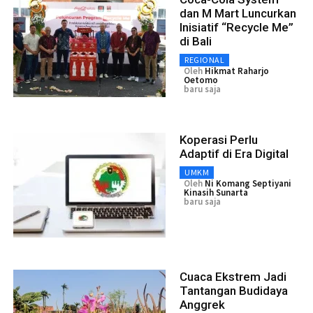
dan M Mart Luncurkan
Inisiatif “Recycle Me”
di Bali
REGIONAL
Oleh
Hikmat Raharjo
Oetomo
baru saja
Koperasi Perlu
Adaptif di Era Digital
UMKM
Oleh
Ni Komang Septiyani
Kinasih Sunarta
baru saja
Cuaca Ekstrem Jadi
Tantangan Budidaya
Anggrek