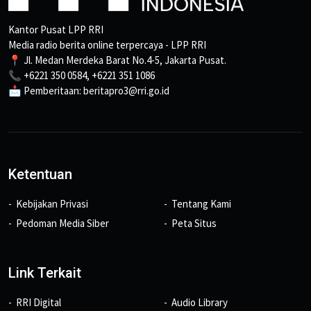
Kantor Pusat LPP RRI
Media radio berita online terpercaya - LPP RRI
📍 Jl. Medan Merdeka Barat No.4-5, Jakarta Pusat.
📞 +6221 350 0584, +6221 351 1086
📩 Pemberitaan: beritapro3@rri.go.id
Ketentuan
Kebijakan Privasi
Tentang Kami
Pedoman Media Siber
Peta Situs
Link Terkait
RRI Digital
Audio Library