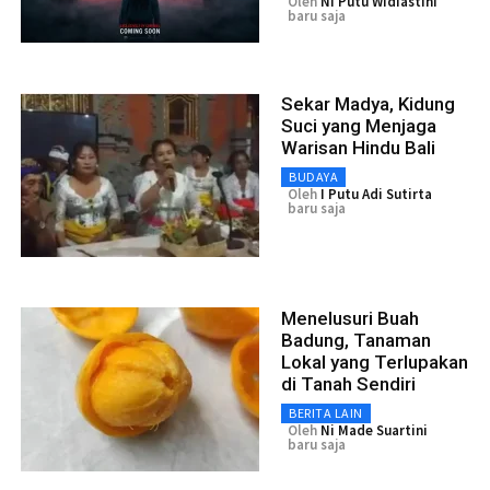
Oleh
Ni Putu Widiastini
baru saja
Sekar Madya, Kidung
Suci yang Menjaga
Warisan Hindu Bali
BUDAYA
Oleh
I Putu Adi Sutirta
baru saja
Menelusuri Buah
Badung, Tanaman
Lokal yang Terlupakan
di Tanah Sendiri
BERITA LAIN
Oleh
Ni Made Suartini
baru saja