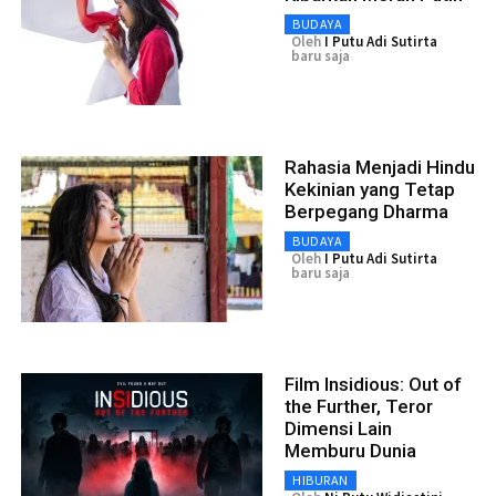
BUDAYA
Oleh
I Putu Adi Sutirta
baru saja
Rahasia Menjadi Hindu
Kekinian yang Tetap
Berpegang Dharma
BUDAYA
Oleh
I Putu Adi Sutirta
baru saja
Film Insidious: Out of
the Further, Teror
Dimensi Lain
Memburu Dunia
HIBURAN