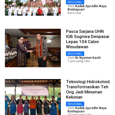
REGIONAL
Oleh
Kadek Ayu Adhi Maya
Rinihapsari
baru saja
Pasca Sarjana UHN
IGB Sugriwa Denpasar
Lepas 104 Calon
Wisudawan
REGIONAL
Oleh
Ni Nyoman Kasih
7 jam yang lalu
Teknologi Hidrokoloid
Transformasikan Teh
Ong Jadi Minuman
Kekinian
REGIONAL
Oleh
Kadek Ayu Adhi Maya
Rinihapsari
14 jam yang lalu