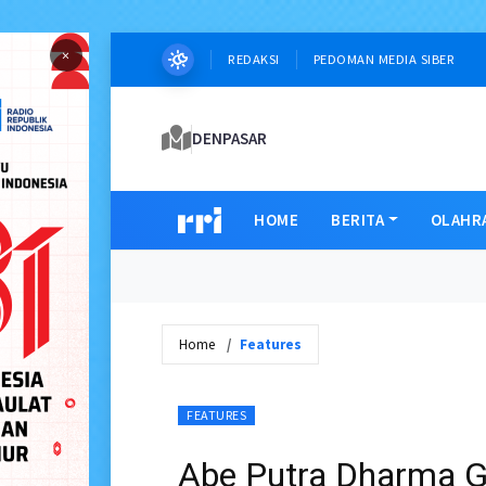
×
REDAKSI
PEDOMAN MEDIA SIBER
DENPASAR
HOME
BERITA
OLAHR
Home
Features
FEATURES
Abe Putra Dharma G