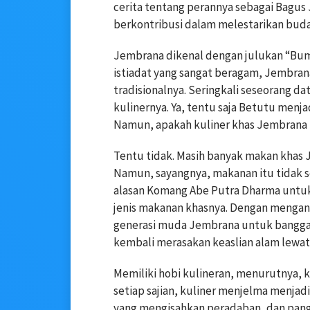
cerita tentang perannya sebagai Bagus
berkontribusi dalam melestarikan bud
Jembrana dikenal dengan julukan “Bum
istiadat yang sangat beragam, Jembran
tradisionalnya. Seringkali seseorang d
kulinernya. Ya, tentu saja Betutu menja
Namun, apakah kuliner khas Jembrana 
Tentu tidak. Masih banyak makan khas J
Namun, sayangnya, makanan itu tidak se
alasan Komang Abe Putra Dharma untuk
jenis makanan khasnya. Dengan mengang
generasi muda Jembrana untuk bangga
kembali merasakan keaslian alam lewat c
Memiliki hobi kulineran, menurutnya, 
setiap sajian, kuliner menjelma menja
yang mengisahkan peradaban, dan pangg