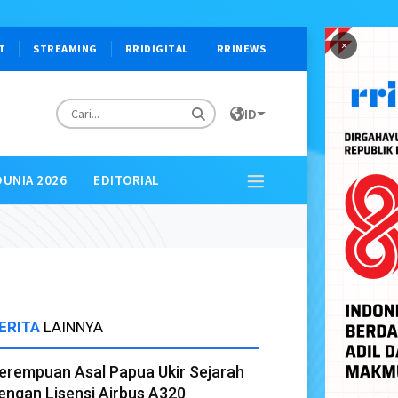
×
T
STREAMING
RRIDIGITAL
RRINEWS
ID
DUNIA 2026
EDITORIAL
ERITA
LAINNYA
erempuan Asal Papua Ukir Sejarah
engan Lisensi Airbus A320