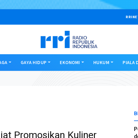
RRINE
AGA
GAYA HIDUP
EKONOMI
HUKUM
PIALA 
B
P
iat Promosikan Kuliner
d