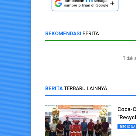
REKOMENDASI
BERITA
Tidak 
BERITA
TERBARU LAINNYA
Coca-Co
“Recycl
REGIONA