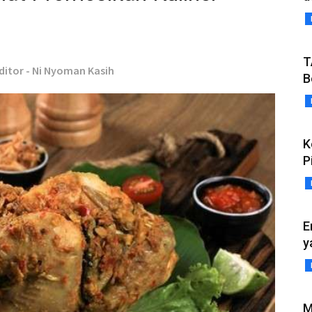
T
ditor - Ni Nyoman Kasih
B
K
P
E
y
M