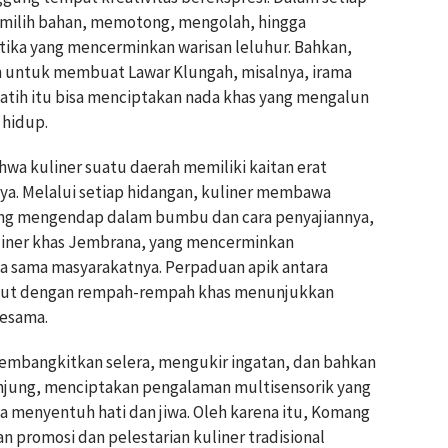
milih bahan, memotong, mengolah, hingga
ika yang mencerminkan warisan leluhur. Bahkan,
 untuk membuat Lawar Klungah, misalnya, irama
latih itu bisa menciptakan nada khas yang mengalun
 hidup.
a kuliner suatu daerah memiliki kaitan erat
nya. Melalui setiap hidangan, kuliner membawa
ya yang mengendap dalam bumbu dan cara penyajiannya,
uliner khas Jembrana, yang mencerminkan
a sama masyarakatnya. Perpaduan apik antara
balut dengan rempah-rempah khas menunjukkan
sesama.
membangkitkan selera, mengukir ingatan, dan bahkan
njung, menciptakan pengalaman multisensorik yang
a menyentuh hati dan jiwa. Oleh karena itu, Komang
 promosi dan pelestarian kuliner tradisional