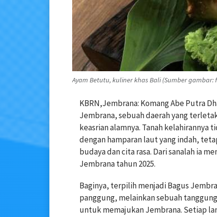
Ayam Betutu, kuliner khas Bali (Sumber gambar: f
KBRN,Jembrana: Komang Abe Putra Dha
Jembrana, sebuah daerah yang terletak 
keasrian alamnya. Tanah kelahirannya 
dengan hamparan laut yang indah, tet
budaya dan cita rasa. Dari sanalah ia m
Jembrana tahun 2025.
Baginya, terpilih menjadi Bagus Jembr
panggung, melainkan sebuah tanggung
untuk memajukan Jembrana. Setiap lan