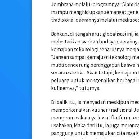
Jembrana melalui programnya “Alam da
mampu menghidupkan semangat gener
tradisional daerahnya melalui media sos
Bahkan, di tengah arus globalisasi ini,
melestarikan warisan budaya daerahnya
kemajuan tekonologi seharusnya menj
“Jangan sampai kemajuan teknologi m
muda cenderung beranggapan bahwa mak
secara estetika. Akan tetapi, kemajuan
peluang untuk mengenalkan berbagai m
kulinernya,” tuturnya.
Di balik itu, ia menyadari meskipun med
memperkenalkan kuliner tradisional J
mempromosikannya lewat flatform terseb
usahakan. Maka dari itu, ia juga meran
panggung untuk memajukan cita rasa ku