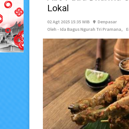
Lokal
02 Agt 2025 15:35 WIB
Denpasar
Oleh - Ida Bagus Ngurah Tri Pramana,
E