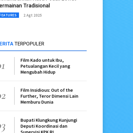
ermainan Tradisional
2 Agt 2025
FEATURES
ERITA
TERPOPULER
Film Kado untuk Ibu,
01
Petualangan Kecil yang
Mengubah Hidup
Film Insidious: Out of the
02
Further, Teror Dimensi Lain
Memburu Dunia
Bupati Klungkung Kunjungi
03
Deputi Koordinasi dan
Supervisi KPK RI