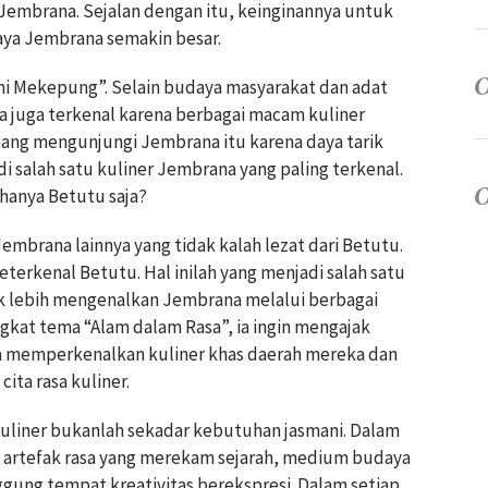
 Jembrana. Sejalan dengan itu, keinginannya untuk
aya Jembrana semakin besar.
i Mekepung”. Selain budaya masyarakat dan adat
a juga terkenal karena berbagai macam kuliner
atang mengunjungi Jembrana itu karena daya tarik
di salah satu kuliner Jembrana yang paling terkenal.
hanya Betutu saja?
embrana lainnya yang tidak kalah lezat dari Betutu.
terkenal Betutu. Hal inilah yang menjadi salah satu
 lebih mengenalkan Jembrana melalui berbagai
kat tema “Alam dalam Rasa”, ia ingin mengajak
 memperkenalkan kuliner khas daerah mereka dan
ita rasa kuliner.
kuliner bukanlah sekadar kebutuhan jasmani. Dalam
di artefak rasa yang merekam sejarah, medium budaya
ung tempat kreativitas berekspresi. Dalam setiap