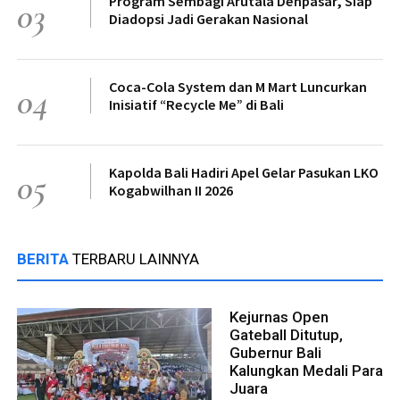
Program Sembagi Arutala Denpasar, Siap
03
Diadopsi Jadi Gerakan Nasional
Coca-Cola System dan M Mart Luncurkan
04
Inisiatif “Recycle Me” di Bali
Kapolda Bali Hadiri Apel Gelar Pasukan LKO
05
Kogabwilhan II 2026
BERITA
TERBARU LAINNYA
Kejurnas Open
Gateball Ditutup,
Gubernur Bali
Kalungkan Medali Para
Juara