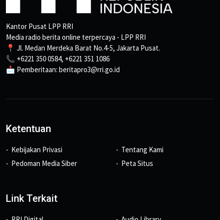
Kantor Pusat LPP RRI
Media radio berita online terpercaya - LPP RRI
📍 Jl. Medan Merdeka Barat No.4-5, Jakarta Pusat.
📞 +6221 350 0584, +6221 351 1086
📩 Pemberitaan: beritapro3@rri.go.id
Ketentuan
Kebijakan Privasi
Tentang Kami
Pedoman Media Siber
Peta Situs
Link Terkait
RRI Digital
Audio Library