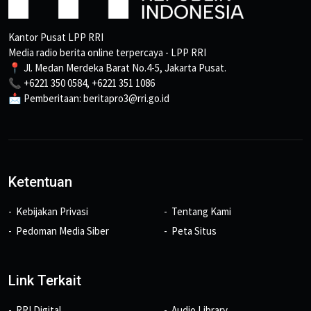
Kantor Pusat LPP RRI
Media radio berita online terpercaya - LPP RRI
📍 Jl. Medan Merdeka Barat No.4-5, Jakarta Pusat.
📞 +6221 350 0584, +6221 351 1086
📩 Pemberitaan: beritapro3@rri.go.id
Ketentuan
Kebijakan Privasi
Tentang Kami
Pedoman Media Siber
Peta Situs
Link Terkait
RRI Digital
Audio Library