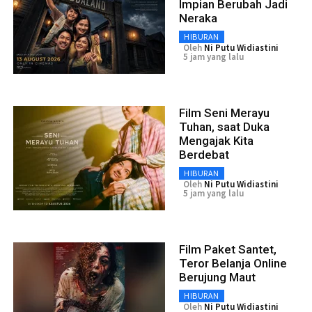
Impian Berubah Jadi
Neraka
HIBURAN
Oleh
Ni Putu Widiastini
5 jam yang lalu
Film Seni Merayu
Tuhan, saat Duka
Mengajak Kita
Berdebat
HIBURAN
Oleh
Ni Putu Widiastini
5 jam yang lalu
Film Paket Santet,
Teror Belanja Online
Berujung Maut
HIBURAN
Oleh
Ni Putu Widiastini