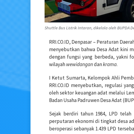
Shuttle Bus Listrik Intaran, dikelola oleh BUPDA De
RRI.CO.ID, Denpasar – Peraturan Daerah
menyebutkan bahwa Desa Adat kini me
dengan fungsi yang berbeda, yakni f
wilayah
wewidangan
dan
krama
.
I Ketut Sumarta, Kelompok Ahli Pemba
RRI.CO.ID menyebutkan, regulasi yan
oleh sektor keuangan adat melalui Lem
Badan Usaha Padruwen Desa Adat (BUP
Sejak berdiri tahun 1984, LPD tel
perputaran ekonomi di tingkat desa a
beroperasi sebanyak 1.439 LPD tersebar