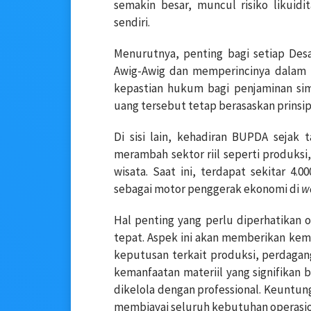
semakin besar, muncul risiko likuid
sendiri.
Menurutnya, penting bagi setiap De
Awig-Awig dan memperincinya dalam 
kepastian hukum bagi penjaminan si
uang tersebut tetap berasaskan prinsip
Di sisi lain, kehadiran BUPDA seja
merambah sektor riil seperti produksi
wisata. Saat ini, terdapat sekitar 4.
sebagai motor penggerak ekonomi di
w
Hal penting yang perlu diperhatikan ol
tepat. Aspek ini akan memberikan k
keputusan terkait produksi, perdaga
kemanfaatan materiil yang signifikan
dikelola dengan professional. Keuntu
membiayai seluruh kebutuhan operasio