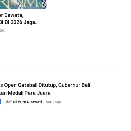
r Dewata,
I BI 2026 Jaga
diaan Rupiah di Bali
026
s Open Gateball Ditutup, Gubernur Bali
an Medali Para Juara
Oleh
Ni Putu Nirawati
baru saja