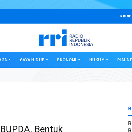
RRINE
AGA
GAYA HIDUP
EKONOMI
HUKUM
PIALA 
B
B
 BUPDA, Bentuk
B