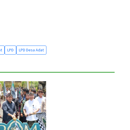
at
LPD
LPD Desa Adat