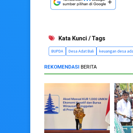
Kata Kunci / Tags
BUPDA
Desa Adat Bali
keuangan desa ad
REKOMENDASI
BERITA