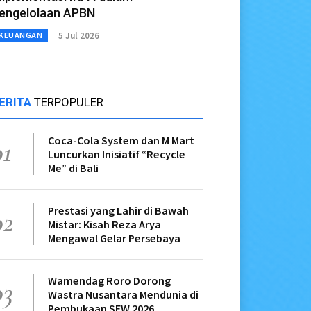
engelolaan APBN
5 Jul 2026
KEUANGAN
ERITA
TERPOPULER
Coca-Cola System dan M Mart
01
Luncurkan Inisiatif “Recycle
Me” di Bali
Prestasi yang Lahir di Bawah
02
Mistar: Kisah Reza Arya
Mengawal Gelar Persebaya
Wamendag Roro Dorong
03
Wastra Nusantara Mendunia di
Pembukaan SFW 2026