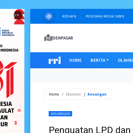
×
REDAKSI
PEDOMAN MEDIA SIBER
DENPASAR
HOME
BERITA
OLAHR
Home
Ekonomi
Keuangan
KEUANGAN
Penguatan LPD dan