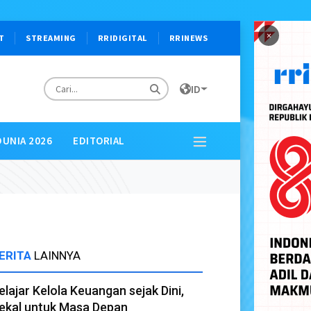
×
T
STREAMING
RRIDIGITAL
RRINEWS
ID
DUNIA 2026
EDITORIAL
ERITA
LAINNYA
elajar Kelola Keuangan sejak Dini,
ekal untuk Masa Depan