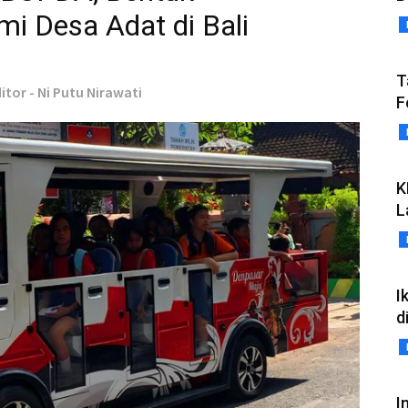
i Desa Adat di Bali
T
itor - Ni Putu Nirawati
F
K
L
I
d
I