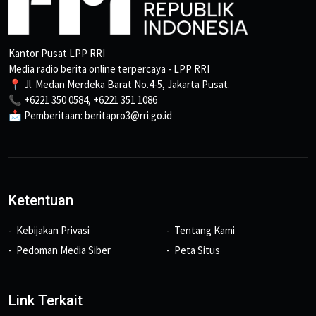
Kantor Pusat LPP RRI
Media radio berita online terpercaya - LPP RRI
📍 Jl. Medan Merdeka Barat No.4-5, Jakarta Pusat.
📞 +6221 350 0584, +6221 351 1086
📩 Pemberitaan: beritapro3@rri.go.id
Ketentuan
Kebijakan Privasi
Tentang Kami
Pedoman Media Siber
Peta Situs
Link Terkait