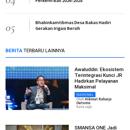
Perkemi Bali 2026-2028
Bhabinkamtibmas Desa Bakas Hadiri
05
Gerakan Irigasi Bersih
BERITA
TERBARU LAINNYA
Awaluddin: Ekosistem
Terintegrasi Kunci JR
Hadirkan Pelayanan
Maksimal
NASIONAL
Oleh
Hikmat Raharjo
Oetomo
baru saja
SMANSA ONE Jadi