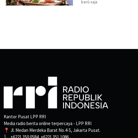
baru saja
Kantor Pusat LPP RRI
Media radio berita online terpercaya - LPP RRI
📍 Jl. Medan Merdeka Barat No.4-5, Jakarta Pusat.
📞 +6221 350 0584, +6221 351 1086