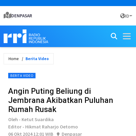
DENPASAR
ID
Home
Berita Video
BERITA VIDEO
Angin Puting Beliung di
Jembrana Akibatkan Puluhan
Rumah Rusak
Oleh - Ketut Suardika
Editor - Hikmat Raharjo Oetomo
06 Okt 2024 12:01 WIB
Denpasar