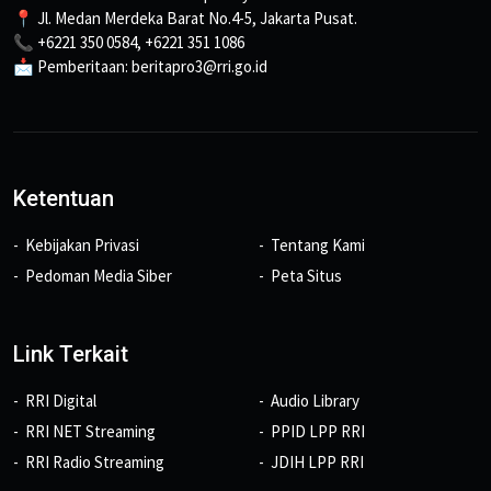
📍 Jl. Medan Merdeka Barat No.4-5, Jakarta Pusat.
📞 +6221 350 0584, +6221 351 1086
📩 Pemberitaan: beritapro3@rri.go.id
Ketentuan
Kebijakan Privasi
Tentang Kami
Pedoman Media Siber
Peta Situs
Link Terkait
RRI Digital
Audio Library
RRI NET Streaming
PPID LPP RRI
RRI Radio Streaming
JDIH LPP RRI