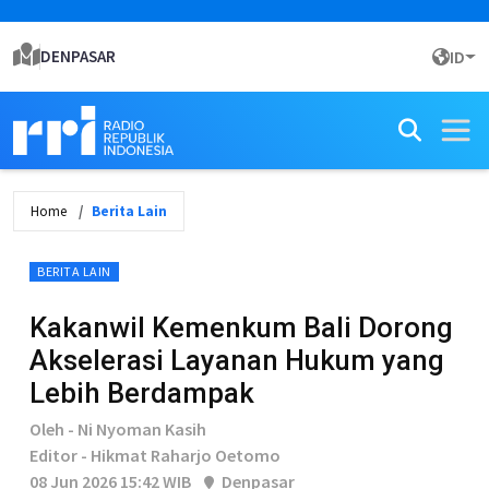
DENPASAR
ID
Home
Berita Lain
BERITA LAIN
Kakanwil Kemenkum Bali Dorong
Akselerasi Layanan Hukum yang
Lebih Berdampak
Oleh - Ni Nyoman Kasih
Editor - Hikmat Raharjo Oetomo
08 Jun 2026 15:42 WIB
Denpasar