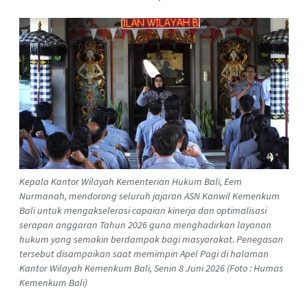
Kepala Kantor Wilayah Kementerian Hukum Bali, Eem
Nurmanah, mendorong seluruh jajaran ASN Kanwil Kemenkum
Bali untuk mengakselerasi capaian kinerja dan optimalisasi
serapan anggaran Tahun 2026 guna menghadirkan layanan
hukum yang semakin berdampak bagi masyarakat. Penegasan
tersebut disampaikan saat memimpin Apel Pagi di halaman
Kantor Wilayah Kemenkum Bali, Senin 8 Juni 2026 (Foto : Humas
Kemenkum Bali)