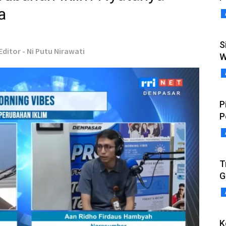
a
S
Editor - Ni Putu Nirawati
W
P
P
T
G
K