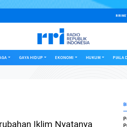
RRINE
AGA
GAYA HIDUP
EKONOMI
HUKUM
PIALA 
B
P
erubahan Iklim Nyatanya
P