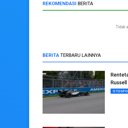
REKOMENDASI
BERITA
Tidak 
BERITA
TERBARU LAINNYA
Rentet
Russell
OTOSPO