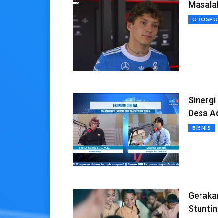
Masalah
OTOSPO
Sinergi
Desa A
BISNIS
Gerakan
Stuntin