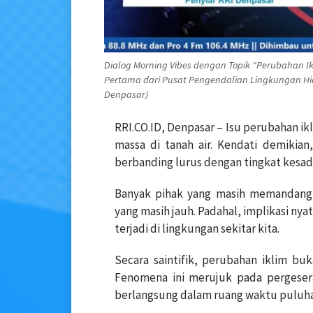
Dialog Morning Vibes dengan Topik "Perubahan I
Pertama dari Pusat Pengendalian Lingkungan Hid
Denpasar)
RRI.CO.ID, Denpasar – Isu perubahan ikl
massa di tanah air. Kendati demikian
berbanding lurus dengan tingkat kesad
Banyak pihak yang masih memandang 
yang masih jauh. Padahal, implikasi ny
terjadi di lingkungan sekitar kita.
Secara saintifik, perubahan iklim buk
Fenomena ini merujuk pada pergesera
berlangsung dalam ruang waktu puluha