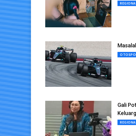
REGIONA
Masala
OTOSPO
Gali Po
Keluar
REGIONA