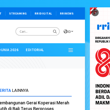
×
T
STREAMING
RRIDIGITAL
RRINEWS
ID
DUNIA 2026
EDITORIAL
ERITA
LAINNYA
embangunan Gerai Koperasi Merah
utih di Bali Terus Berproses