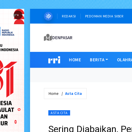
×
REDAKSI
PEDOMAN MEDIA SIBER
DENPASAR
HOME
BERITA
OLAHR
Home
Asta Cita
ASTA CITA
Sering Diabaikan, P