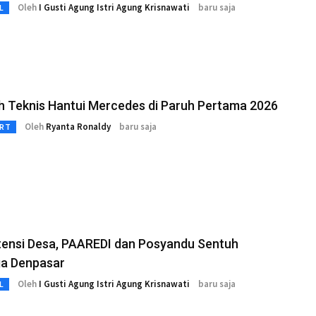
Oleh
I Gusti Agung Istri Agung Krisnawati
baru saja
L
h Teknis Hantui Mercedes di Paruh Pertama 2026
Oleh
Ryanta Ronaldy
baru saja
RT
tensi Desa, PAAREDI dan Posyandu Sentuh
ga Denpasar
Oleh
I Gusti Agung Istri Agung Krisnawati
baru saja
L