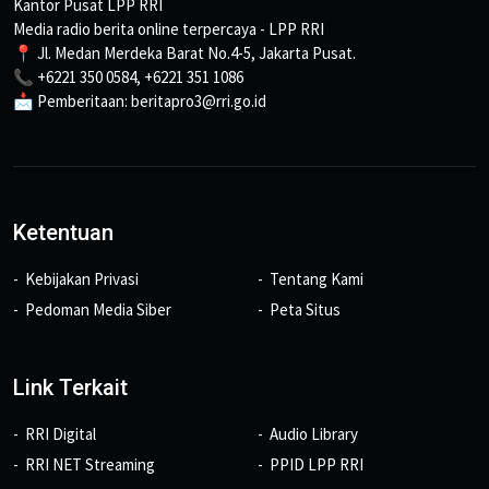
Kantor Pusat LPP RRI
Media radio berita online terpercaya - LPP RRI
📍 Jl. Medan Merdeka Barat No.4-5, Jakarta Pusat.
📞 +6221 350 0584, +6221 351 1086
📩 Pemberitaan: beritapro3@rri.go.id
Ketentuan
Kebijakan Privasi
Tentang Kami
Pedoman Media Siber
Peta Situs
Link Terkait
RRI Digital
Audio Library
RRI NET Streaming
PPID LPP RRI