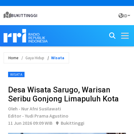
BUKITTINGGI
ID
Home
Gaya Hidup
Wisata
WISATA
Desa Wisata Sarugo, Warisan
Seribu Gonjong Limapuluh Kota
Oleh - Nur Afni Susilawati
Editor - Yudi Prama Agustino
11 Jun 2026 09:09 WIB
Bukittinggi