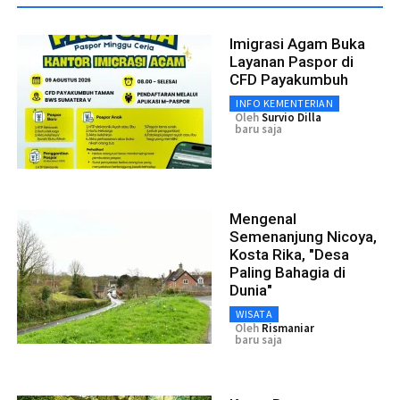
Imigrasi Agam Buka
Layanan Paspor di
CFD Payakumbuh
INFO KEMENTERIAN
Oleh
Survio Dilla
baru saja
Mengenal
Semenanjung Nicoya,
Kosta Rika, "Desa
Paling Bahagia di
Dunia"
WISATA
Oleh
Rismaniar
baru saja