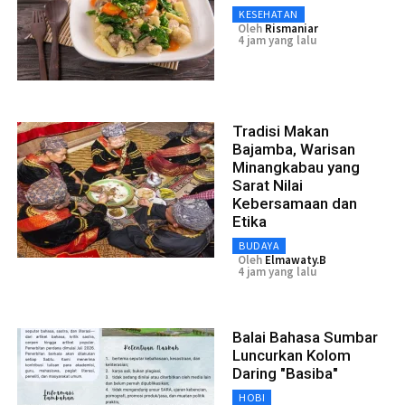
KESEHATAN
Oleh
Rismaniar
4 jam yang lalu
Tradisi Makan
Bajamba, Warisan
Minangkabau yang
Sarat Nilai
Kebersamaan dan
Etika
BUDAYA
Oleh
Elmawaty.B
4 jam yang lalu
Balai Bahasa Sumbar
Luncurkan Kolom
Daring "Basiba"
HOBI