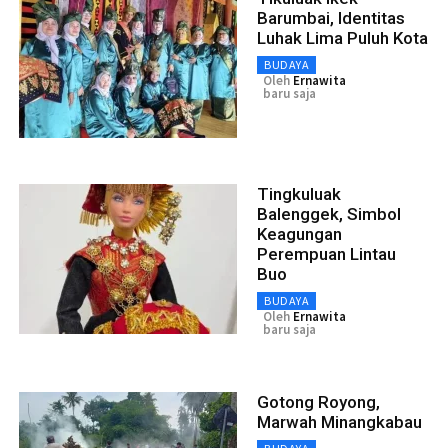
Barumbai, Identitas
Luhak Lima Puluh Kota
BUDAYA
Oleh
Ernawita
baru saja
Tingkuluak
Balenggek, Simbol
Keagungan
Perempuan Lintau
Buo
BUDAYA
Oleh
Ernawita
baru saja
Gotong Royong,
Marwah Minangkabau