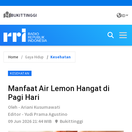
BUKITTINGGI
ID
Home
Gaya Hidup
Kesehatan
KESEHATAN
Manfaat Air Lemon Hangat di
Pagi Hari
Oleh - Ariani Kusumawati
Editor - Yudi Prama Agustino
09 Jun 2026 21:44 WIB
Bukittinggi