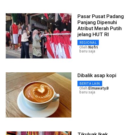
Pasar Pusat Padang
Panjang Dipenuhi
Atribut Merah Putih
jelang HUT RI
REGIONAL
Oleh
Nofri
baru saja
Dibalik asap kopi
BERITA LAIN
Oleh
Elmawaty.B
baru saja
Tikuluak Ikek