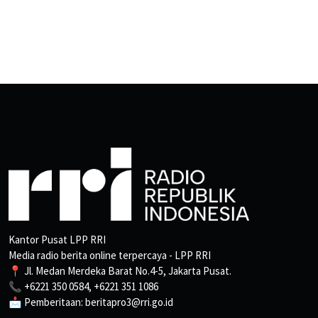
Kantor Pusat LPP RRI
Media radio berita online terpercaya - LPP RRI
📍 Jl. Medan Merdeka Barat No.4-5, Jakarta Pusat.
📞 +6221 350 0584, +6221 351 1086
📩 Pemberitaan: beritapro3@rri.go.id