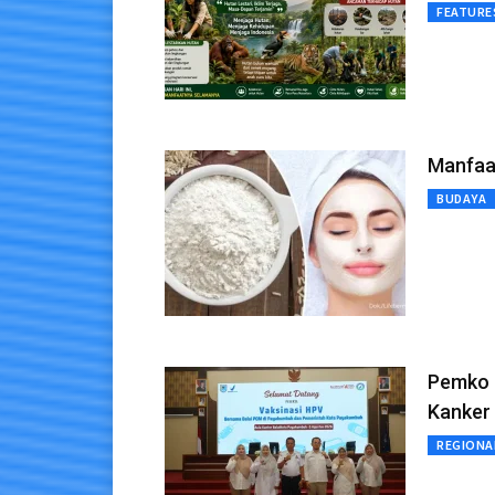
FEATURE
Manfaat
BUDAYA
Pemko 
Kanker 
REGIONA