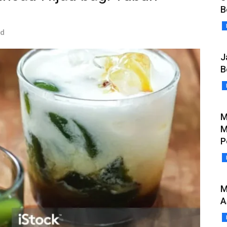
B
ad
J
B
M
M
P
M
A