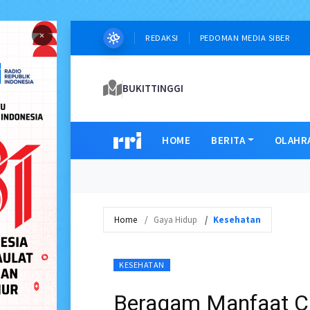
×
REDAKSI
PEDOMAN MEDIA SIBER
BUKITTINGGI
HOME
BERITA
OLAHR
Home
Gaya Hidup
Kesehatan
KESEHATAN
Beragam Manfaat Ci