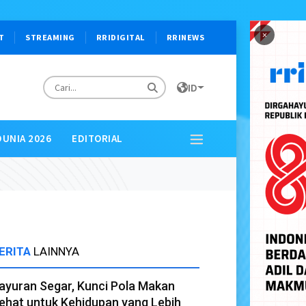
×
T
STREAMING
RRIDIGITAL
RRINEWS
ID
DUNIA 2026
EDITORIAL
ERITA
LAINNYA
ayuran Segar, Kunci Pola Makan
ehat untuk Kehidupan yang Lebih