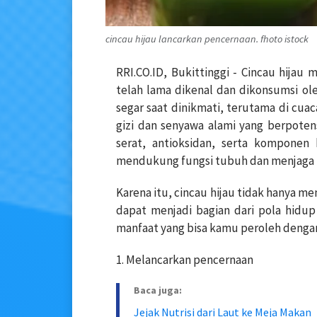
cincau hijau lancarkan pencernaan. fhoto istock
RRI.CO.ID, Bukittinggi - Cincau hijau
telah lama dikenal dan dikonsumsi ol
segar saat dinikmati, terutama di cua
gizi dan senyawa alami yang berpote
serat, antioksidan, serta komponen
mendukung fungsi tubuh dan menjaga 
Karena itu, cincau hijau tidak hanya m
dapat menjadi bagian dari pola hidup 
manfaat yang bisa kamu peroleh denga
1. Melancarkan pencernaan
Baca juga:
Jejak Nutrisi dari Laut ke Meja Makan