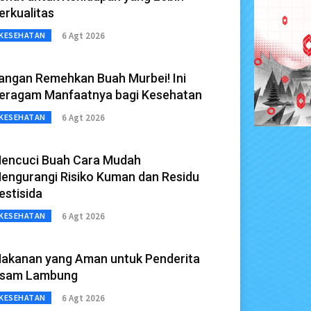
erkualitas
6 Agt 2026
KESEHATAN
angan Remehkan Buah Murbei! Ini
eragam Manfaatnya bagi Kesehatan
6 Agt 2026
KESEHATAN
encuci Buah Cara Mudah
engurangi Risiko Kuman dan Residu
estisida
6 Agt 2026
KESEHATAN
akanan yang Aman untuk Penderita
sam Lambung
6 Agt 2026
KESEHATAN