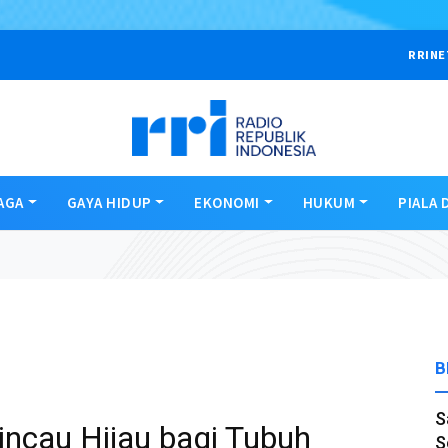
RRINE
AGA
GAYA HIDUP
EKONOMI
HUKUM
PIALA 
B
S
ncau Hijau bagi Tubuh
S