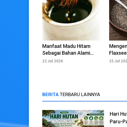
Manfaat Madu Hitam
Mengen
Sebagai Bahan Alami
Flaxseed
Penunjang Kesehatan
yang Po
22 Jul 2026
15 Jul 20
BERITA
TERBARU LAINNYA
Hari Hu
Paru-P