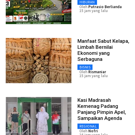
HIBURAN
Oleh
Putrasio Berlianda
15 jam yang lalu
Manfaat Sabut Kelapa,
Limbah Bernilai
Ekonomi yang
Serbaguna
BISNIS
Oleh
Rismaniar
15 jam yang lalu
Kasi Madrasah
Kemenag Padang
Panjang Pimpin Apel,
Sampaikan Agenda
REGIONAL
Oleh
Nofri
16 jam yang lalu