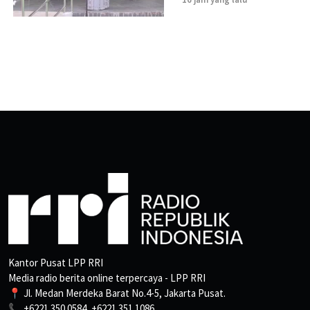
Kantor Pusat LPP RRI
Media radio berita online terpercaya - LPP RRI
📍 Jl. Medan Merdeka Barat No.4-5, Jakarta Pusat.
📞 +6221 350 0584, +6221 351 1086