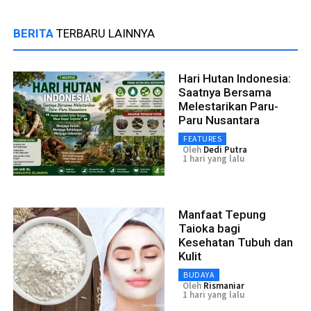
BERITA
TERBARU LAINNYA
Hari Hutan Indonesia:
Saatnya Bersama
Melestarikan Paru-
Paru Nusantara
FEATURES
Oleh
Dedi Putra
1 hari yang lalu
Manfaat Tepung
Taioka bagi
Kesehatan Tubuh dan
Kulit
BUDAYA
Oleh
Rismaniar
1 hari yang lalu