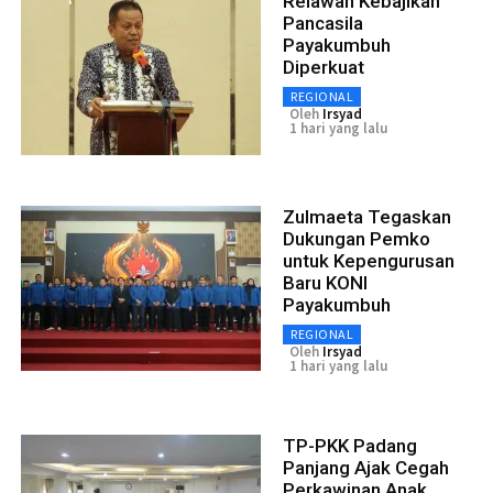
Relawan Kebajikan
Pancasila
Payakumbuh
Diperkuat
REGIONAL
Oleh
Irsyad
1 hari yang lalu
Zulmaeta Tegaskan
Dukungan Pemko
untuk Kepengurusan
Baru KONI
Payakumbuh
REGIONAL
Oleh
Irsyad
1 hari yang lalu
TP-PKK Padang
Panjang Ajak Cegah
Perkawinan Anak