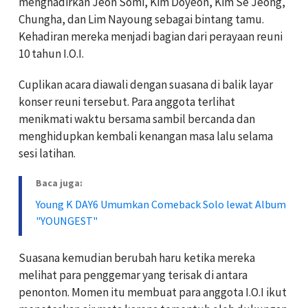
menghadirkan
Jeon Somi
,
Kim Doyeon
,
Kim Se Jeong
,
Chungha
, dan
Lim Nayoung
sebagai bintang tamu.
Kehadiran mereka menjadi bagian dari perayaan reuni
10 tahun I.O.I.
Cuplikan acara diawali dengan suasana di balik layar
konser reuni tersebut. Para anggota terlihat
menikmati waktu bersama sambil bercanda dan
menghidupkan kembali kenangan masa lalu selama
sesi latihan.
Baca juga:
Young K DAY6 Umumkan Comeback Solo lewat Album
"YOUNGEST"
Suasana kemudian berubah haru ketika mereka
melihat para penggemar yang terisak di antara
penonton. Momen itu membuat para anggota I.O.I ikut