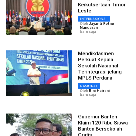
Keikutsertaan Timor
Leste
INTERNASIONAL
Oleh
Jayanti Retno
Mandasari
baru saja
Mendikdasmen
Perkuat Kepala
Sekolah Nasional
Terintegrasi jelang
MPLS Perdana
NASIONAL
Oleh
Rini Hairani
baru saja
Gubernur Banten
Klaim 120 Ribu Siswa
Banten Bersekolah
Gratis