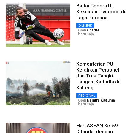
Badai Cedera Uji
Kekuatan Liverpool di
Laga Perdana
OLIMPIK
Oleh
Charlie
baru saja
Kementerian PU
Kerahkan Personel
dan Truk Tangki
Tangani Karhutla di
Kalteng
REGIONAL
Oleh
Namira Kaguma
baru saja
Hari ASEAN Ke-59
Ditandai dengan