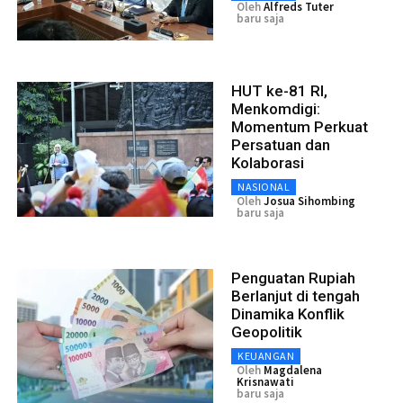
Oleh
Alfreds Tuter
baru saja
HUT ke-81 RI,
Menkomdigi:
Momentum Perkuat
Persatuan dan
Kolaborasi
NASIONAL
Oleh
Josua Sihombing
baru saja
Penguatan Rupiah
Berlanjut di tengah
Dinamika Konflik
Geopolitik
KEUANGAN
Oleh
Magdalena
Krisnawati
baru saja