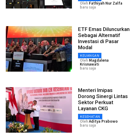
Oleh
Fathiyah Nur Zalfa
baru saja
ETF Emas Diluncurkan
Sebagai Alternatif
Investasi di Pasar
Modal
KEUANGAN
Oleh
Magdalena
Krisnawati
baru saja
Menteri Imipas
Dorong Sinergi Lintas
Sektor Perkuat
Layanan CKG
KESEHATAN
Oleh
Aditya Prabowo
baru saja