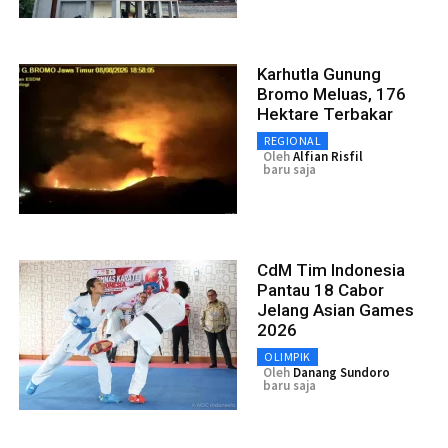
Karhutla Gunung
Bromo Meluas, 176
Hektare Terbakar
REGIONAL
Oleh
Alfian Risfil
baru saja
CdM Tim Indonesia
Pantau 18 Cabor
Jelang Asian Games
2026
OLIMPIK
Oleh
Danang Sundoro
baru saja