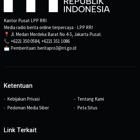
Kantor Pusat LPP RRI
Media radio berita online terpercaya - LPP RRI
📍 Jl. Medan Merdeka Barat No.4-5, Jakarta Pusat.
📞 +6221 350 0584, +6221 351 1086
📩 Pemberitaan: beritapro3@rri.go.id
Ketentuan
Kebijakan Privasi
Tentang Kami
Pedoman Media Siber
Peta Situs
Link Terkait