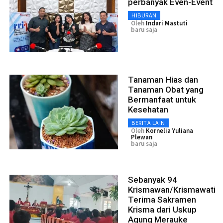
perbanyak Even-Event
HIBURAN
Oleh
Indari Mastuti
baru saja
Tanaman Hias dan
Tanaman Obat yang
Bermanfaat untuk
Kesehatan
BERITA LAIN
Oleh
Kornelia Yuliana
Plewan
baru saja
Sebanyak 94
Krismawan/Krismawati
Terima Sakramen
Krisma dari Uskup
Agung Merauke