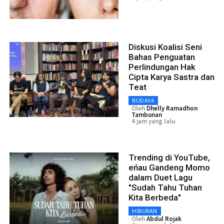
Diskusi Koalisi Seni
Bahas Penguatan
Perlindungan Hak
Cipta Karya Sastra dan
Teat
BUDAYA
Oleh
Dhelly Ramadhon
Tambunan
4 jam yang lalu
Trending di YouTube,
eńau Gandeng Momo
dalam Duet Lagu
"Sudah Tahu Tuhan
Kita Berbeda"
HIBURAN
Oleh
Abdul Rojak