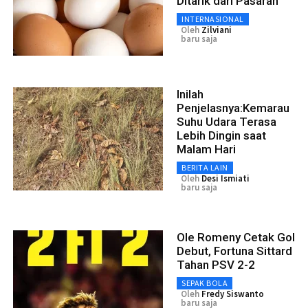
Ditarik dari Pasaran
INTERNASIONAL
Oleh
Zilviani
baru saja
Inilah
Penjelasnya:Kemarau
Suhu Udara Terasa
Lebih Dingin saat
Malam Hari
BERITA LAIN
Oleh
Desi Ismiati
baru saja
Ole Romeny Cetak Gol
Debut, Fortuna Sittard
Tahan PSV 2-2
SEPAK BOLA
Oleh
Fredy Siswanto
baru saja