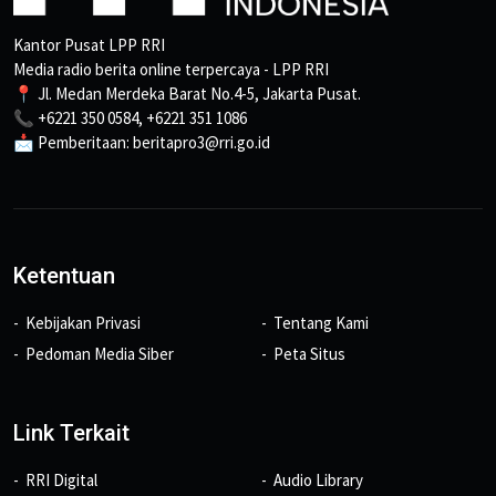
Kantor Pusat LPP RRI
Media radio berita online terpercaya - LPP RRI
📍 Jl. Medan Merdeka Barat No.4-5, Jakarta Pusat.
📞 +6221 350 0584, +6221 351 1086
📩 Pemberitaan: beritapro3@rri.go.id
Ketentuan
Kebijakan Privasi
Tentang Kami
Pedoman Media Siber
Peta Situs
Link Terkait
RRI Digital
Audio Library