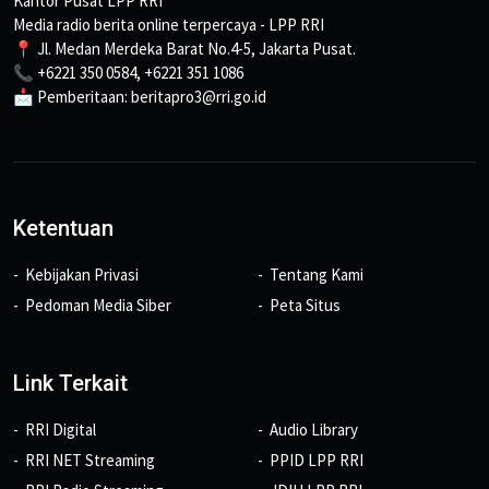
Kantor Pusat LPP RRI
Media radio berita online terpercaya - LPP RRI
📍 Jl. Medan Merdeka Barat No.4-5, Jakarta Pusat.
📞 +6221 350 0584, +6221 351 1086
📩 Pemberitaan: beritapro3@rri.go.id
Ketentuan
Kebijakan Privasi
Tentang Kami
Pedoman Media Siber
Peta Situs
Link Terkait
RRI Digital
Audio Library
RRI NET Streaming
PPID LPP RRI