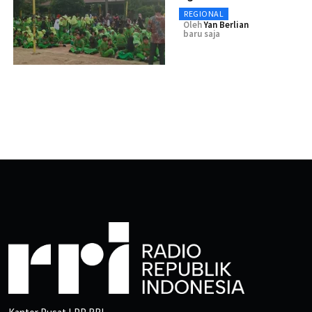
REGIONAL
Oleh
Yan Berlian
baru saja