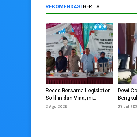
REKOMENDASI
BERITA
Reses Bersama Legislator
Dewi Co
Solihin dan Vina, ini
Bengkul
Berbagai Aspirasi Warga
Profesi
2 Agu 2026
27 Jul 20
Saing