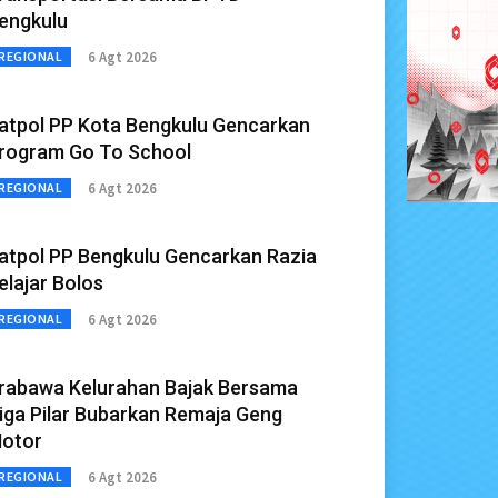
engkulu
6 Agt 2026
REGIONAL
atpol PP Kota Bengkulu Gencarkan
rogram Go To School
6 Agt 2026
REGIONAL
atpol PP Bengkulu Gencarkan Razia
elajar Bolos
6 Agt 2026
REGIONAL
rabawa Kelurahan Bajak Bersama
iga Pilar Bubarkan Remaja Geng
otor
6 Agt 2026
REGIONAL