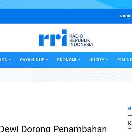
RRINE
AGA
GAYA HIDUP
EKONOMI
HUKUM
PIALA 
B
K
ri Dewi Dorong Penambahan
T