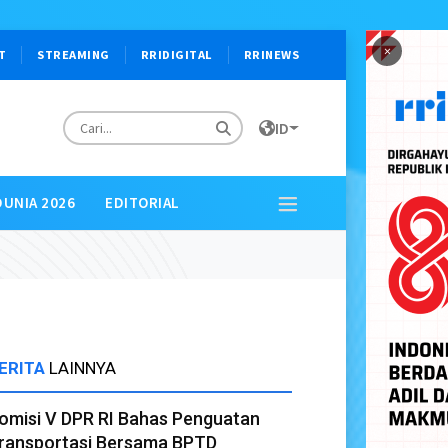
×
T
STREAMING
RRIDIGITAL
RRINEWS
ID
DUNIA 2026
EDITORIAL
ERITA
LAINNYA
omisi V DPR RI Bahas Penguatan
ransportasi Bersama BPTD