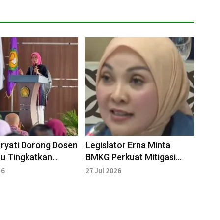
ryati Dorong Dosen
Legislator Erna Minta
u Tingkatkan
BMKG Perkuat Mitigasi
onalisme dan Daya
Gempa dan Tsunami di
26
27 Jul 2026
Bengkulu