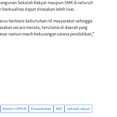
ngunan Sekolah Rakyat maupun SMK di seluruh
 berkualitas dapat dirasakan lebih luas.
us berbasis kebutuhan riil masyarakat sehingga
sakan secara merata, terutama di daerah yang
besar namun masih kekurangan sarana pendidikan,”
Komisi V DPR RI
Penambahan
RDP
sekolah rakyat