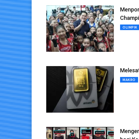
Menpora
Champi
OLIMPIK
Melesat
MAKRO
Mengena