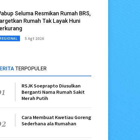
abup Seluma Resmikan Rumah BRS,
argetkan Rumah Tak Layak Huni
erkurang
5 Agt 2026
REGIONAL
ERITA
TERPOPULER
RSJK Soeprapto Diusulkan
01
Berganti Nama Rumah Sakit
Merah Putih
Cara Membuat Kwetiau Goreng
02
Sederhana ala Rumahan