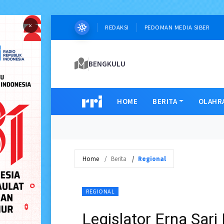
×
REDAKSI
PEDOMAN MEDIA SIBER
BENGKULU
HOME
BERITA
OLAHR
Home
Berita
Regional
REGIONAL
Legislator Erna Sa