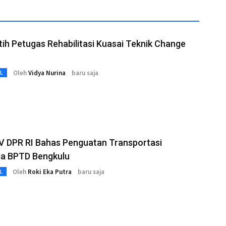
ih Petugas Rehabilitasi Kuasai Teknik Change
Oleh
Vidya Nurina
baru saja
L
V DPR RI Bahas Penguatan Transportasi
a BPTD Bengkulu
Oleh
Roki Eka Putra
baru saja
L