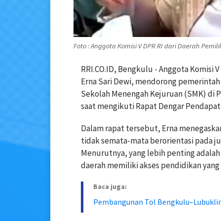
Foto : Anggota Komisi V DPR RI dari Daerah Pemili
RRI.CO.ID, Bengkulu - Anggota Komisi V
Erna Sari Dewi, mendorong pemerinta
Sekolah Menengah Kejuruan (SMK) di Pr
saat mengikuti Rapat Dengar Pendapa
Dalam rapat tersebut, Erna menegask
tidak semata-mata berorientasi pada ju
Menurutnya, yang lebih penting adalah
daerah memiliki akses pendidikan yang 
Baca juga:
Pembangunan Tol Bengkulu–Lubuklin