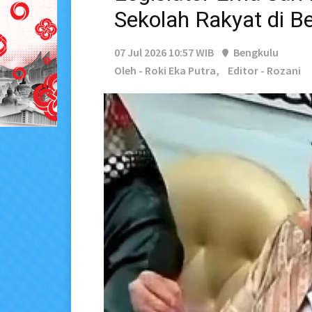
Sekolah Rakyat di B
07 Jul 2026 10:57 WIB
Bengkulu
Oleh - Roki Eka Putra,
Editor - Rozani