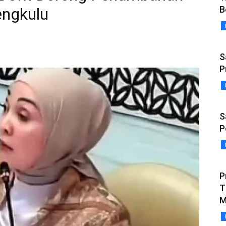
B
engkulu
S
P
S
P
P
T
M