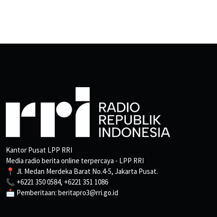
Kantor Pusat LPP RRI
Media radio berita online terpercaya - LPP RRI
📍 Jl. Medan Merdeka Barat No.4-5, Jakarta Pusat.
📞 +6221 350 0584, +6221 351 1086
📩 Pemberitaan: beritapro3@rri.go.id