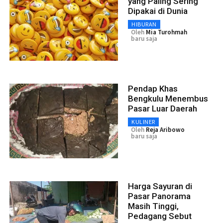
yang Paling Sering
Dipakai di Dunia
HIBURAN
Oleh
Mia Turohmah
baru saja
Pendap Khas
Bengkulu Menembus
Pasar Luar Daerah
KULINER
Oleh
Reja Aribowo
baru saja
Harga Sayuran di
Pasar Panorama
Masih Tinggi,
Pedagang Sebut