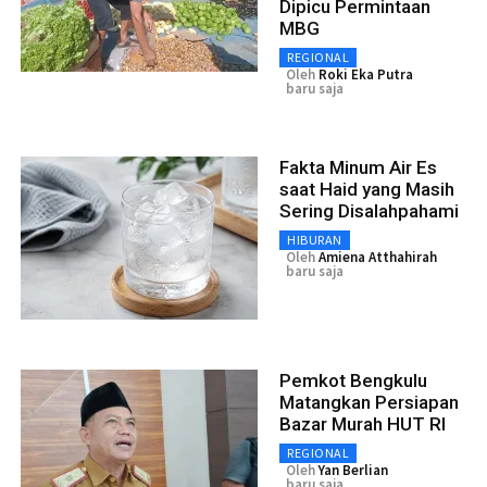
Dipicu Permintaan
MBG
REGIONAL
Oleh
Roki Eka Putra
baru saja
Fakta Minum Air Es
saat Haid yang Masih
Sering Disalahpahami
HIBURAN
Oleh
Amiena Atthahirah
baru saja
Pemkot Bengkulu
Matangkan Persiapan
Bazar Murah HUT RI
REGIONAL
Oleh
Yan Berlian
baru saja