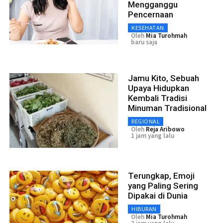
Mengganggu
Pencernaan
KESEHATAN
Oleh
Mia Turohmah
baru saja
Jamu Kito, Sebuah
Upaya Hidupkan
Kembali Tradisi
Minuman Tradisional
REGIONAL
Oleh
Reja Aribowo
1 jam yang lalu
Terungkap, Emoji
yang Paling Sering
Dipakai di Dunia
HIBURAN
Oleh
Mia Turohmah