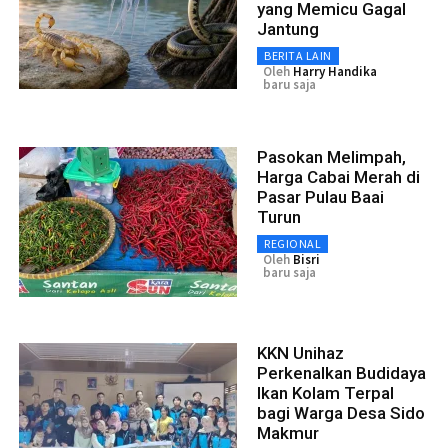
yang Memicu Gagal
Jantung
BERITA LAIN
Oleh
Harry Handika
baru saja
Pasokan Melimpah,
Harga Cabai Merah di
Pasar Pulau Baai
Turun
REGIONAL
Oleh
Bisri
baru saja
KKN Unihaz
Perkenalkan Budidaya
Ikan Kolam Terpal
bagi Warga Desa Sido
Makmur