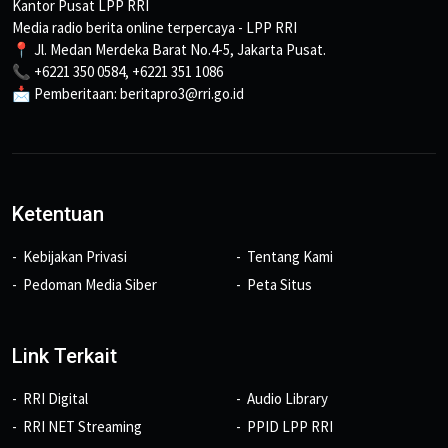
Kantor Pusat LPP RRI
Media radio berita online terpercaya - LPP RRI
📍 Jl. Medan Merdeka Barat No.4-5, Jakarta Pusat.
📞 +6221 350 0584, +6221 351 1086
📩 Pemberitaan: beritapro3@rri.go.id
Ketentuan
Kebijakan Privasi
Tentang Kami
Pedoman Media Siber
Peta Situs
Link Terkait
RRI Digital
Audio Library
RRI NET Streaming
PPID LPP RRI