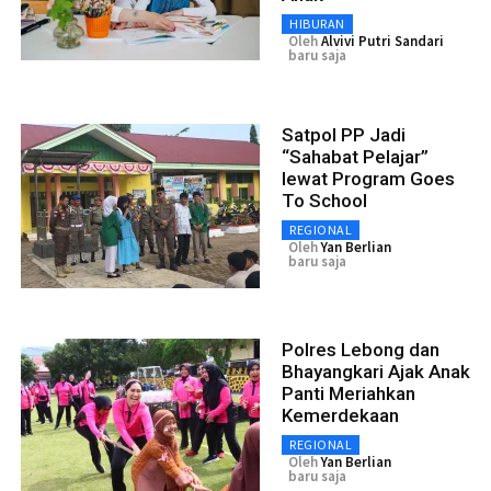
HIBURAN
Oleh
Alvivi Putri Sandari
baru saja
Satpol PP Jadi
“Sahabat Pelajar”
lewat Program Goes
To School
REGIONAL
Oleh
Yan Berlian
baru saja
Polres Lebong dan
Bhayangkari Ajak Anak
Panti Meriahkan
Kemerdekaan
REGIONAL
Oleh
Yan Berlian
baru saja