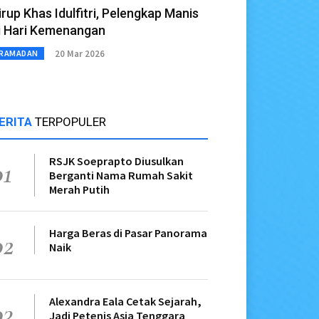
irup Khas Idulfitri, Pelengkap Manis
i Hari Kemenangan
20 Mar 2026
RAMADAN
ERITA
TERPOPULER
RSJK Soeprapto Diusulkan
01
Berganti Nama Rumah Sakit
Merah Putih
Harga Beras di Pasar Panorama
02
Naik
Alexandra Eala Cetak Sejarah,
03
Jadi Petenis Asia Tenggara