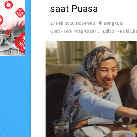
saat Puasa
27 Feb 2026 10:34 WIB
Bengkulu
Oleh - Febi Prapitasari,
Editor - Roki Ek