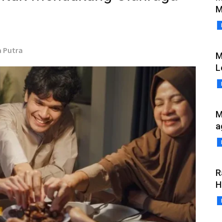
M
a Putra
M
L
M
a
R
H