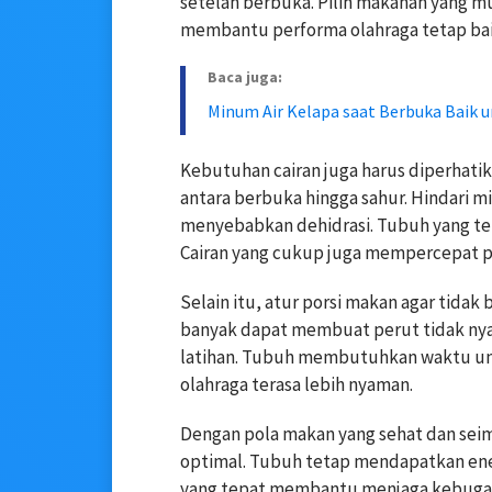
setelah berbuka. Pilih makanan yang mu
membantu performa olahraga tetap bai
Baca juga:
Minum Air Kelapa saat Berbuka Baik 
Kebutuhan cairan juga harus diperhatik
antara berbuka hingga sahur. Hindari m
menyebabkan dehidrasi. Tubuh yang terh
Cairan yang cukup juga mempercepat 
Selain itu, atur porsi makan agar tida
banyak dapat membuat perut tidak nya
latihan. Tubuh membutuhkan waktu un
olahraga terasa lebih nyaman.
Dengan pola makan yang sehat dan seim
optimal. Tubuh tetap mendapatkan ene
yang tepat membantu menjaga kebugara