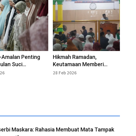
-Amalan Penting
Hikmah Ramadan,
ulan Suci
Keutamaan Memberi
han
Makan Anak Yatim
026
28 Feb 2026
serbi Maskara: Rahasia Membuat Mata Tampak