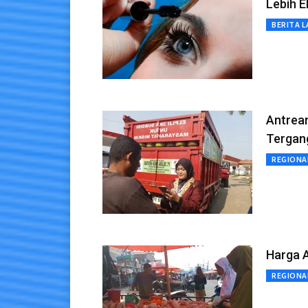
Lebih E
BERITA L
Antrean
Tergan
REGIONA
Harga A
REGIONA