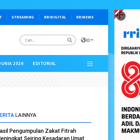
×
T
STREAMING
RRIDIGITAL
RRINEWS
ID
DUNIA 2026
EDITORIAL
ERITA
LAINNYA
asil Pengumpulan Zakat Fitrah
eningkat Seiring Kesadaran Umat