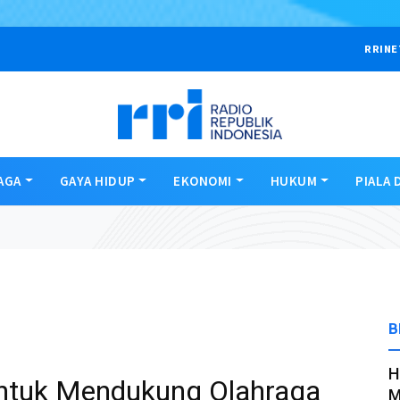
RRINE
AGA
GAYA HIDUP
EKONOMI
HUKUM
PIALA 
B
H
ntuk Mendukung Olahraga
M