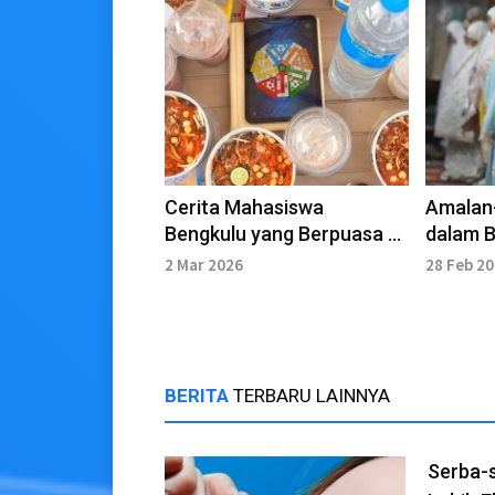
Cerita Mahasiswa
Amalan
Bengkulu yang Berpuasa di
dalam B
Kairo Mesir
Ramad
2 Mar 2026
28 Feb 2
BERITA
TERBARU LAINNYA
Serba-