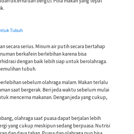
dah dicerna dan bergizi. Pola makan yang tepat
k.
untuk Tubuh
an secara serius. Minum air putih secara bertahap
inuman berkafein berlebihan karena bisa
idrasi dengan baik lebih siap untuk berolahraga.
pemulihan tubuh.
k berlebihan sebelum olahraga malam. Makan terlalu
man saat bergerak. Beri jeda waktu sebelum mulai
tuk mencerna makanan. Dengan jeda yang cukup,
bang, olahraga saat puasa dapat berjalan lebih
rgi yang cukup meskipun sedang berpuasa. Nutrisi
n dan daya tahan. Puasa dan olahraga pun bisa