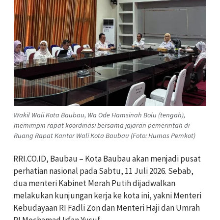
Wakil Wali Kota Baubau, Wa Ode Hamsinah Bolu (tengah),
memimpin rapat koordinasi bersama jajaran pemerintah di
Ruang Rapat Kantor Wali Kota Baubau (Foto: Humas Pemkot)
RRI.CO.ID, Baubau – Kota Baubau akan menjadi pusat
perhatian nasional pada Sabtu, 11 Juli 2026. Sebab,
dua menteri Kabinet Merah Putih dijadwalkan
melakukan kunjungan kerja ke kota ini, yakni Menteri
Kebudayaan RI Fadli Zon dan Menteri Haji dan Umrah
RI Mochamad Irfan Yusuf.