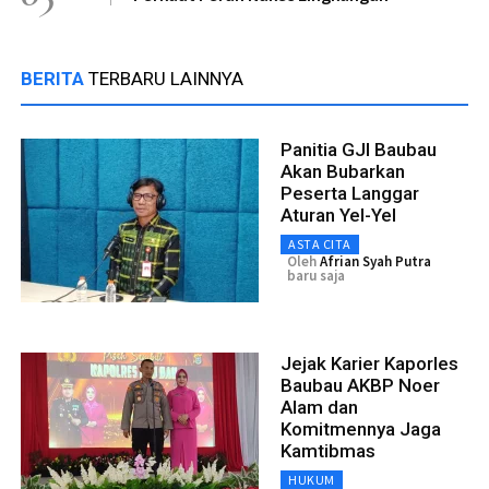
BERITA
TERBARU LAINNYA
Panitia GJI Baubau
Akan Bubarkan
Peserta Langgar
Aturan Yel-Yel
ASTA CITA
Oleh
Afrian Syah Putra
baru saja
Jejak Karier Kaporles
Baubau AKBP Noer
Alam dan
Komitmennya Jaga
Kamtibmas
HUKUM