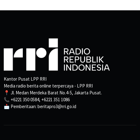
Kantor Pusat LPP RRI
Media radio berita online terpercaya - LPP RRI
📍 Jl. Medan Merdeka Barat No.4-5, Jakarta Pusat.
📞 +6221 350 0584, +6221 351 1086
📩 Pemberitaan: beritapro3@rri.go.id