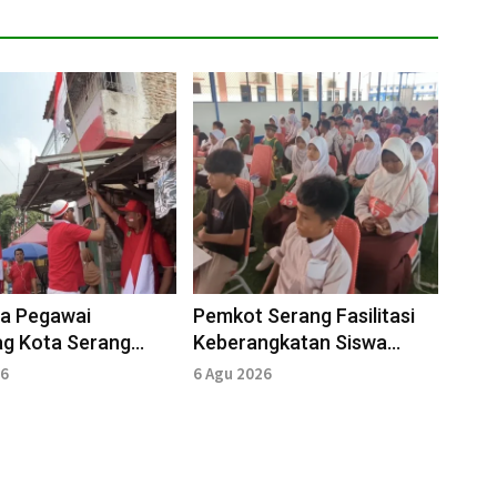
a Pegawai
Pemkot Serang Fasilitasi
g Kota Serang
Keberangkatan Siswa
 1.000 Bendera
Sekolah Rakyat ke
26
6 Agu 2026
utih
Pandeglang