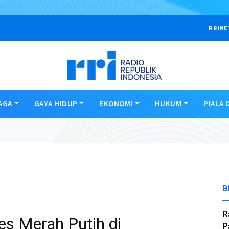
RRINE
AGA
GAYA HIDUP
EKONOMI
HUKUM
PIALA 
B
R
s Merah Putih di
P