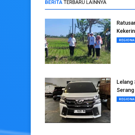
BERITA
TERBARU LAINNYA
Ratusa
Kekeri
REGIONA
Lelang
Serang 
REGIONA