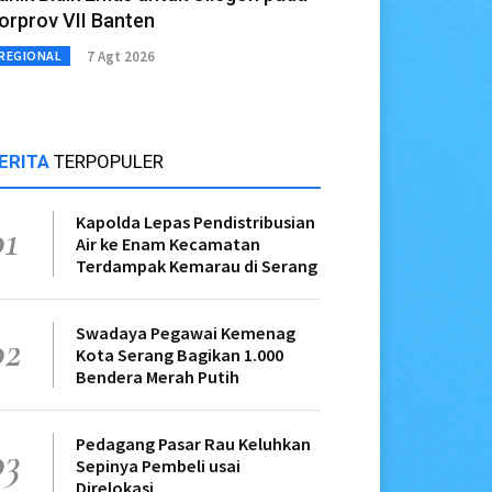
orprov VII Banten
7 Agt 2026
REGIONAL
ERITA
TERPOPULER
Kapolda Lepas Pendistribusian
01
Air ke Enam Kecamatan
Terdampak Kemarau di Serang
Swadaya Pegawai Kemenag
02
Kota Serang Bagikan 1.000
Bendera Merah Putih
Pedagang Pasar Rau Keluhkan
03
Sepinya Pembeli usai
Direlokasi