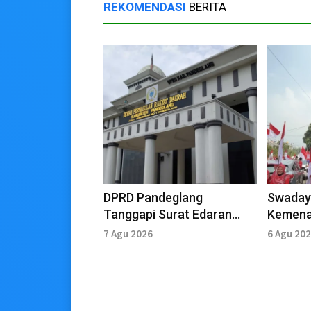
REKOMENDASI
BERITA
DPRD Pandeglang
Swaday
Tanggapi Surat Edaran
Kemena
TAPD
Bagikan
7 Agu 2026
6 Agu 20
Merah P