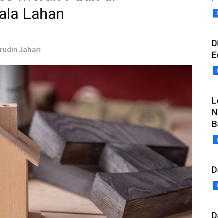
ala Lahan
D
srudin Jahari
E
L
N
B
D
D