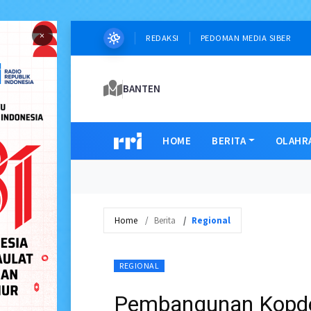
×
REDAKSI
PEDOMAN MEDIA SIBER
BANTEN
HOME
BERITA
OLAHR
Home
Berita
Regional
REGIONAL
Pembangunan Kopde