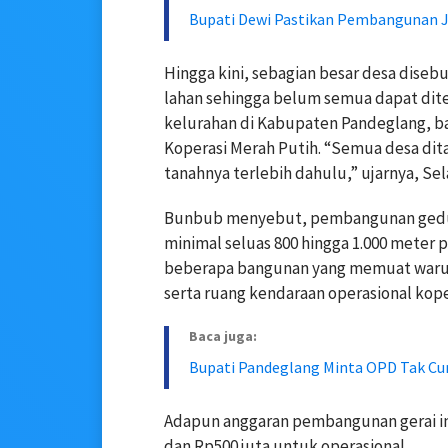
Bupati Dewi Pastikan Pembangunan J
Hingga kini, sebagian besar desa diseb
lahan sehingga belum semua dapat dite
kelurahan di Kabupaten Pandeglang, ba
Koperasi Merah Putih. “Semua desa dita
tanahnya terlebih dahulu,” ujarnya, Sel
Bunbub menyebut, pembangunan gedu
minimal seluas 800 hingga 1.000 meter p
beberapa bangunan yang memuat warun
serta ruang kendaraan operasional kope
Baca juga:
Bupati Pandeglang Minta OPD Tak Cum
Adapun anggaran pembangunan gerai in
dan Rp500 juta untuk operasional.