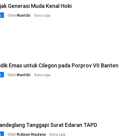
jak Generasi Muda Kenal Hoki
Oleh
Muntibi
baru saja
L
idik Emas untuk Cilegon pada Porprov VII Banten
Oleh
Muntibi
baru saja
L
andeglang Tanggapi Surat Edaran TAPD
Oleh
Ridwan Maulana
baru saja
L