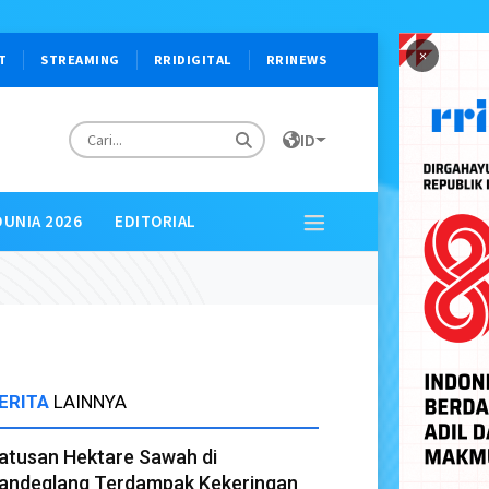
×
T
STREAMING
RRIDIGITAL
RRINEWS
ID
DUNIA 2026
EDITORIAL
ERITA
LAINNYA
atusan Hektare Sawah di
andeglang Terdampak Kekeringan