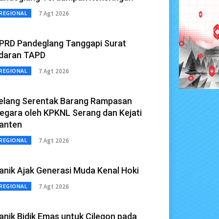
7 Agt 2026
REGIONAL
PRD Pandeglang Tanggapi Surat
daran TAPD
7 Agt 2026
REGIONAL
elang Serentak Barang Rampasan
egara oleh KPKNL Serang dan Kejati
anten
7 Agt 2026
REGIONAL
anik Ajak Generasi Muda Kenal Hoki
7 Agt 2026
REGIONAL
anik Bidik Emas untuk Cilegon pada