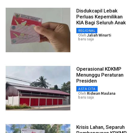
Disdukcapil Lebak
Perluas Kepemilikan
KIA Bagi Seluruh Anak
REGIONAL
Oleh
Jaliah Winarti
baru saja
Operasional KDKMP
Menunggu Peraturan
Presiden
ASTA CITA
Oleh
Ridwan Maulana
baru saja
Krisis Lahan, Separuh