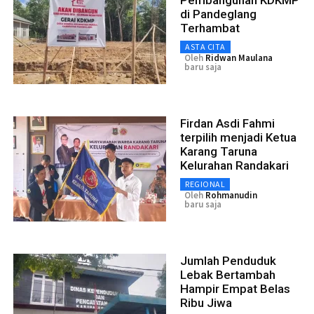
Pembangunan KDKMP
di Pandeglang
Terhambat
ASTA CITA
Oleh
Ridwan Maulana
baru saja
Firdan Asdi Fahmi
terpilih menjadi Ketua
Karang Taruna
Kelurahan Randakari
REGIONAL
Oleh
Rohmanudin
baru saja
Jumlah Penduduk
Lebak Bertambah
Hampir Empat Belas
Ribu Jiwa