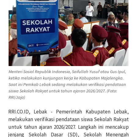
Menteri Sosial Republik Indonesia, Saifullah Yusuf atau Gus Ipul,
ketika melakukan kunjungan kerja ke Kabupaten Majalengka.
Saat ini Pemkab Lebak sedang melakukan verifikasi pendataan
siswa Sekolah Rakyat untuk tahun ajaran 2026/2027. (Foto:
RRI/Jaja)
RRI.CO.ID, Lebak - Pemerintah Kabupaten Lebak,
melakukan verifikasi pendataan siswa Sekolah Rakyat
untuk tahun ajaran 2026/2027. Langkah ini mencakup
jenjang Sekolah Dasar (SD), Sekolah Menengah