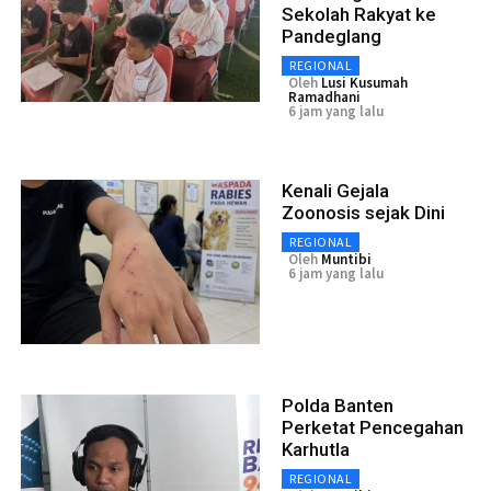
Sekolah Rakyat ke
Pandeglang
REGIONAL
Oleh
Lusi Kusumah
Ramadhani
6 jam yang lalu
Kenali Gejala
Zoonosis sejak Dini
REGIONAL
Oleh
Muntibi
6 jam yang lalu
Polda Banten
Perketat Pencegahan
Karhutla
REGIONAL