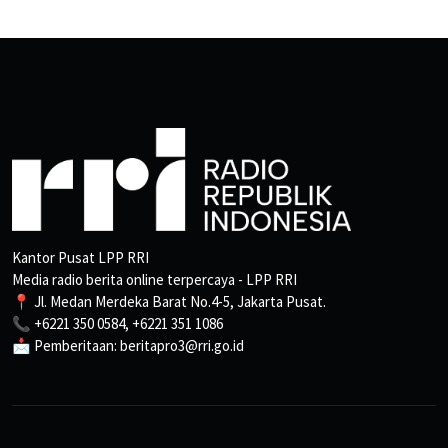
Kantor Pusat LPP RRI
Media radio berita online terpercaya - LPP RRI
📍 Jl. Medan Merdeka Barat No.4-5, Jakarta Pusat.
📞 +6221 350 0584, +6221 351 1086
📩 Pemberitaan: beritapro3@rri.go.id