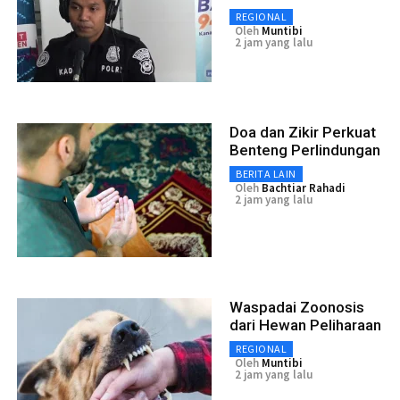
REGIONAL
Oleh
Muntibi
2 jam yang lalu
Doa dan Zikir Perkuat
Benteng Perlindungan
BERITA LAIN
Oleh
Bachtiar Rahadi
2 jam yang lalu
Waspadai Zoonosis
dari Hewan Peliharaan
REGIONAL
Oleh
Muntibi
2 jam yang lalu