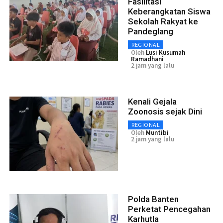
Fasilitasi
Keberangkatan Siswa
Sekolah Rakyat ke
Pandeglang
REGIONAL
Oleh
Lusi Kusumah
Ramadhani
2 jam yang lalu
Kenali Gejala
Zoonosis sejak Dini
REGIONAL
Oleh
Muntibi
2 jam yang lalu
Polda Banten
Perketat Pencegahan
Karhutla