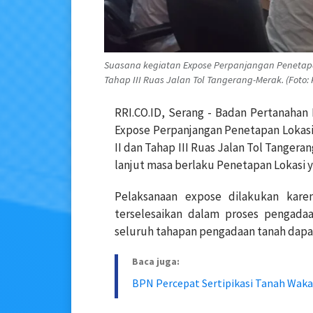
Suasana kegiatan Expose Perpanjangan Penetapa
Tahap III Ruas Jalan Tol Tangerang-Merak. (Foto
RRI.CO.ID, Serang - Badan Pertanahan
Expose Perpanjangan Penetapan Lokasi
II dan Tahap III Ruas Jalan Tol Tanger
lanjut masa berlaku Penetapan Lokasi y
Pelaksanaan expose dilakukan kar
terselesaikan dalam proses pengadaa
seluruh tahapan pengadaan tanah dapat 
Baca juga:
BPN Percepat Sertipikasi Tanah Waka