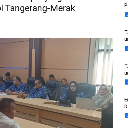
P
ol Tangerang-Merak
T
u
T
u
E
D