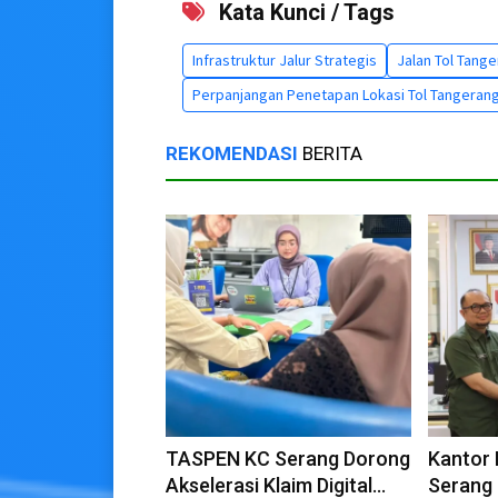
Kata Kunci / Tags
Infrastruktur Jalur Strategis
Jalan Tol Tang
Perpanjangan Penetapan Lokasi Tol Tangeran
REKOMENDASI
BERITA
TASPEN KC Serang Dorong
Kantor
Akselerasi Klaim Digital
Serang