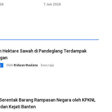
kat Aset Pemkot
Sertifikat Tanah Wakaf
026
7 Jun 2026
n Hektare Sawah di Pandeglang Terdampak
ngan
Oleh
Ridwan Maulana
baru saja
L
 Serentak Barang Rampasan Negara oleh KPKNL
dan Kejati Banten