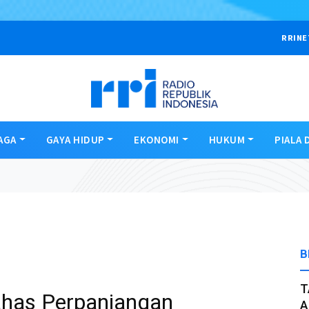
RRINE
AGA
GAYA HIDUP
EKONOMI
HUKUM
PIALA 
B
T
has Perpanjangan
A