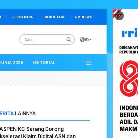
×
T
STREAMING
RRIDIGITAL
RRINEWS
ID
DUNIA 2026
EDITORIAL
ERITA
LAINNYA
ASPEN KC Serang Dorong
kselerasi Klaim Digital ASN dan