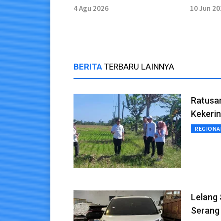
ASN dan Pensiunan Banten
Sertipi
4 Agu 2026
10 Jun 2
BERITA
TERBARU LAINNYA
Ratusa
Kekeri
REGIONA
Lelang
Serang 