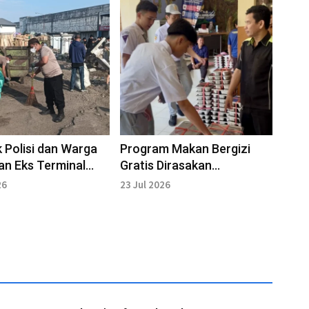
Polisi dan Warga
Program Makan Bergizi
an Eks Terminal
Gratis Dirasakan
entra Antasari
Bermanfaat Siswa
26
23 Jul 2026