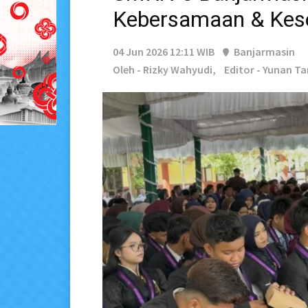
Kebersamaan & Kes
04 Jun 2026 12:11 WIB
Banjarmasin
Oleh - Rizky Wahyudi,
Editor - Yunan T