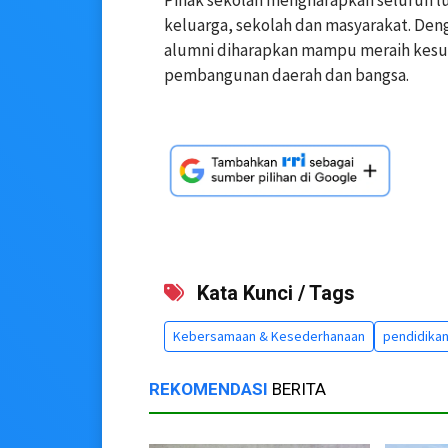
Pihak sekolah mengharapkan seluruh l
keluarga, sekolah dan masyarakat. Den
alumni diharapkan mampu meraih kesuk
pembangunan daerah dan bangsa.
Kata Kunci / Tags
Kebersamaan & Kesederhanaan
pendidika
REKOMENDASI
BERITA