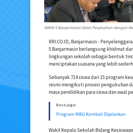
SMKN 5 Banjarmasin Gelar Perpisahan dengan M
RRI.CO.ID, Banjarmasin - Penyelenggar
5 Banjarmasin berlangsung khidmat dan 
lingkungan sekolah sebagai bentuk tind
menciptakan suasana yang lebih sederh
Sebanyak 714 siswa dari 15 program kea
resmi mengikuti prosesi pengukuhan da
masa pendidikan para siswa dan awal p
Baca juga:
Program MBG Kembali Dijalankan
Wakil Kepala Sekolah Bidang Kesiswaa