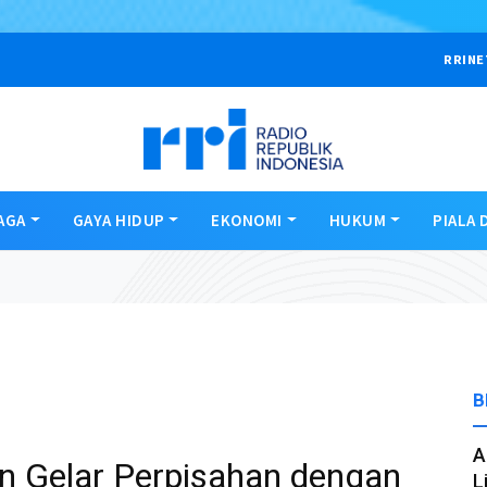
RRINE
AGA
GAYA HIDUP
EKONOMI
HUKUM
PIALA 
B
A
 Gelar Perpisahan dengan
L