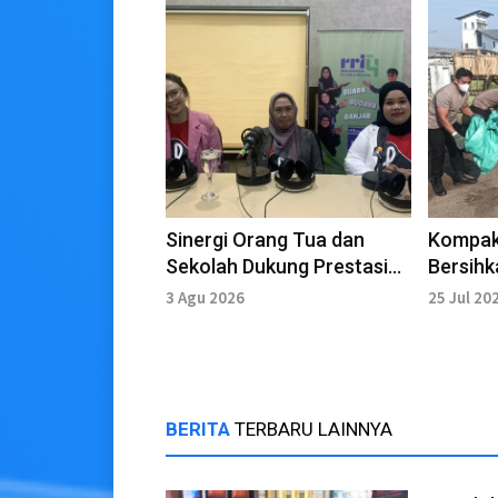
Sinergi Orang Tua dan
Kompak 
Sekolah Dukung Prestasi
Bersihk
Anak
Pasar S
3 Agu 2026
25 Jul 20
BERITA
TERBARU LAINNYA