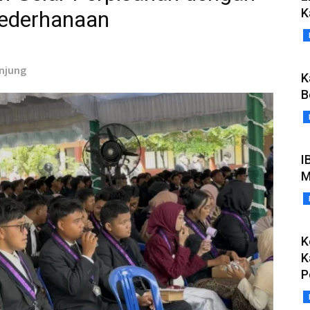
K
ederhanaan
anjung
K
B
I
M
K
K
P