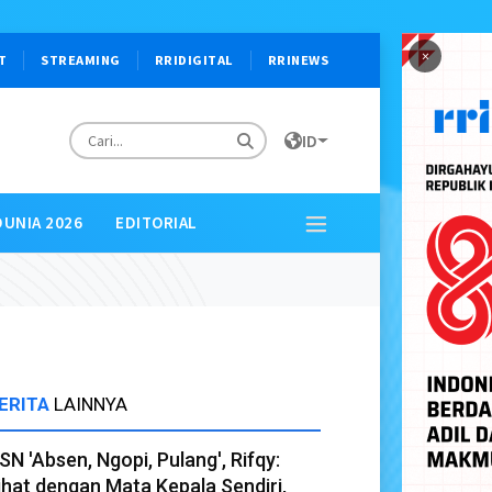
×
T
STREAMING
RRIDIGITAL
RRINEWS
ID
DUNIA 2026
EDITORIAL
ERITA
LAINNYA
SN 'Absen, Ngopi, Pulang', Rifqy:
ihat dengan Mata Kepala Sendiri,