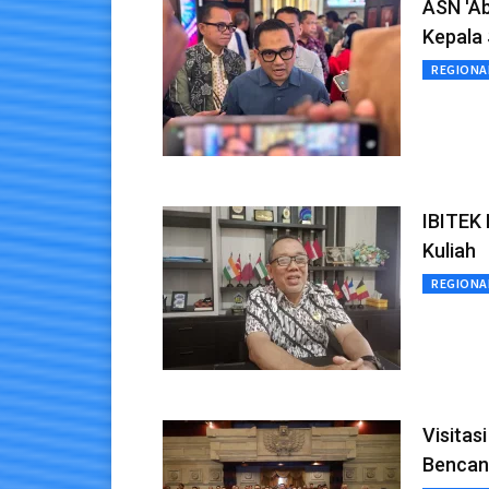
ASN 'Ab
Kepala 
REGIONA
IBITEK 
Kuliah
REGIONA
Visitas
Bencan