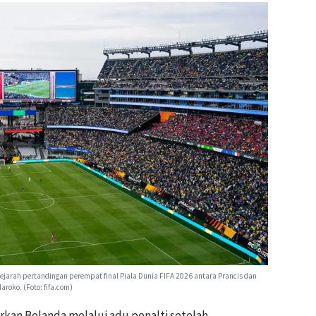
ejarah pertandingan perempat final Piala Dunia FIFA 2026 antara Prancis dan
aroko. (Foto: fifa.com)
rkan Belanda melalui adu penalti setelah