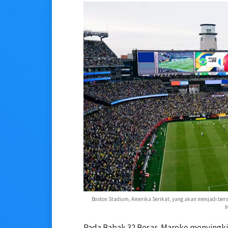
Boston Stadium, Amerika Serikat, yang akan menjadi bers
M
Pada Babak 32 Besar, Maroko menyingki