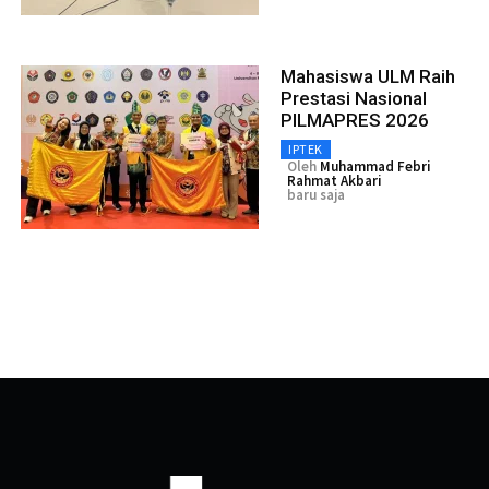
Mahasiswa ULM Raih
Prestasi Nasional
PILMAPRES 2026
IPTEK
Oleh
Muhammad Febri
Rahmat Akbari
baru saja