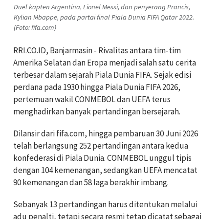
Duel kapten Argentina, Lionel Messi, dan penyerang Prancis,
Kylian Mbappe, pada partai final Piala Dunia FIFA Qatar 2022.
(Foto: fifa.com)
RRI.CO.ID, Banjarmasin - Rivalitas antara tim-tim
Amerika Selatan dan Eropa menjadi salah satu cerita
terbesar dalam sejarah Piala Dunia FIFA. Sejak edisi
perdana pada 1930 hingga Piala Dunia FIFA 2026,
pertemuan wakil CONMEBOL dan UEFA terus
menghadirkan banyak pertandingan bersejarah.
Dilansir dari fifa.com, hingga pembaruan 30 Juni 2026
telah berlangsung 252 pertandingan antara kedua
konfederasi di Piala Dunia. CONMEBOL unggul tipis
dengan 104 kemenangan, sedangkan UEFA mencatat
90 kemenangan dan 58 laga berakhir imbang.
Sebanyak 13 pertandingan harus ditentukan melalui
adu penalti, tetapi secara resmi tetap dicatat sebagai