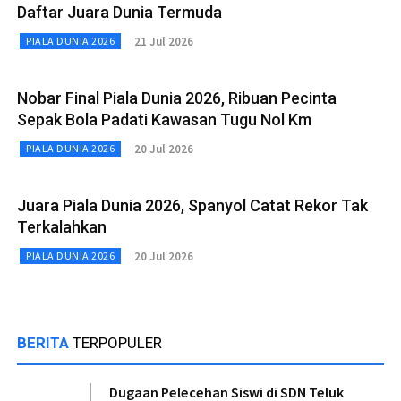
Daftar Juara Dunia Termuda
21 Jul 2026
PIALA DUNIA 2026
Nobar Final Piala Dunia 2026, Ribuan Pecinta
Sepak Bola Padati Kawasan Tugu Nol Km
20 Jul 2026
PIALA DUNIA 2026
Juara Piala Dunia 2026, Spanyol Catat Rekor Tak
Terkalahkan
20 Jul 2026
PIALA DUNIA 2026
BERITA
TERPOPULER
Dugaan Pelecehan Siswi di SDN Teluk