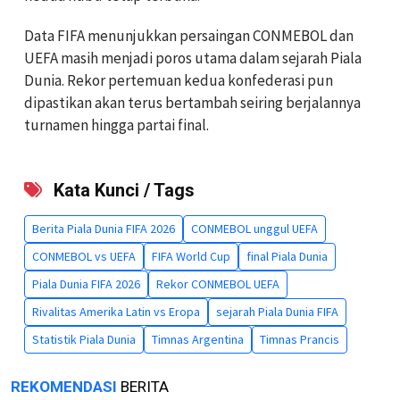
Data FIFA menunjukkan persaingan CONMEBOL dan
UEFA masih menjadi poros utama dalam sejarah Piala
Dunia. Rekor pertemuan kedua konfederasi pun
dipastikan akan terus bertambah seiring berjalannya
turnamen hingga partai final.
Kata Kunci / Tags
Berita Piala Dunia FIFA 2026
CONMEBOL unggul UEFA
CONMEBOL vs UEFA
FIFA World Cup
final Piala Dunia
Piala Dunia FIFA 2026
Rekor CONMEBOL UEFA
Rivalitas Amerika Latin vs Eropa
sejarah Piala Dunia FIFA
Statistik Piala Dunia
Timnas Argentina
Timnas Prancis
REKOMENDASI
BERITA