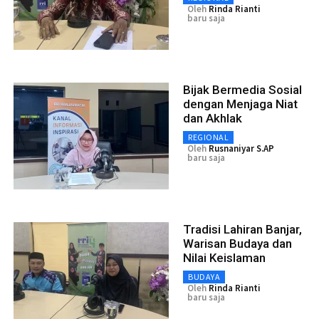
Oleh
Rinda Rianti
baru saja
Bijak Bermedia Sosial
dengan Menjaga Niat
dan Akhlak
REGIONAL
Oleh
Rusnaniyar S.AP
baru saja
Tradisi Lahiran Banjar,
Warisan Budaya dan
Nilai Keislaman
BUDAYA
Oleh
Rinda Rianti
baru saja