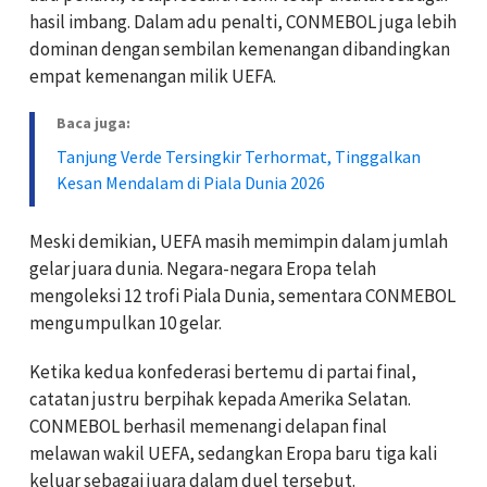
hasil imbang. Dalam adu penalti, CONMEBOL juga lebih
dominan dengan sembilan kemenangan dibandingkan
empat kemenangan milik UEFA.
Baca juga:
Tanjung Verde Tersingkir Terhormat, Tinggalkan
Kesan Mendalam di Piala Dunia 2026
Meski demikian, UEFA masih memimpin dalam jumlah
gelar juara dunia. Negara-negara Eropa telah
mengoleksi 12 trofi Piala Dunia, sementara CONMEBOL
mengumpulkan 10 gelar.
Ketika kedua konfederasi bertemu di partai final,
catatan justru berpihak kepada Amerika Selatan.
CONMEBOL berhasil memenangi delapan final
melawan wakil UEFA, sedangkan Eropa baru tiga kali
keluar sebagai juara dalam duel tersebut.