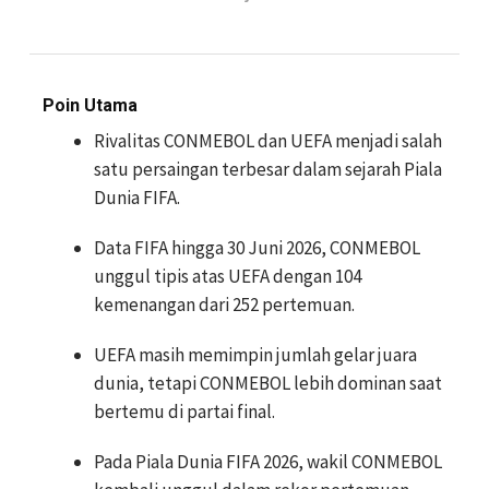
Poin Utama
Rivalitas CONMEBOL dan UEFA menjadi salah
satu persaingan terbesar dalam sejarah Piala
Dunia FIFA.
Data FIFA hingga 30 Juni 2026, CONMEBOL
unggul tipis atas UEFA dengan 104
kemenangan dari 252 pertemuan.
UEFA masih memimpin jumlah gelar juara
dunia, tetapi CONMEBOL lebih dominan saat
bertemu di partai final.
Pada Piala Dunia FIFA 2026, wakil CONMEBOL