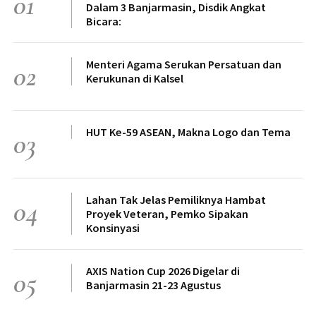
01
Dalam 3 Banjarmasin, Disdik Angkat
Bicara:
Menteri Agama Serukan Persatuan dan
02
Kerukunan di Kalsel
HUT Ke-59 ASEAN, Makna Logo dan Tema
03
Lahan Tak Jelas Pemiliknya Hambat
04
Proyek Veteran, Pemko Sipakan
Konsinyasi
AXIS Nation Cup 2026 Digelar di
05
Banjarmasin 21-23 Agustus