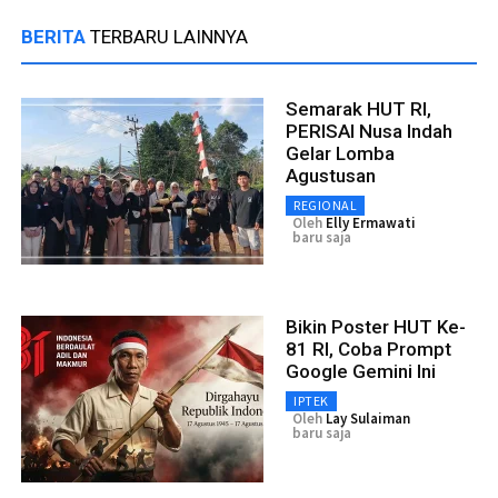
BERITA
TERBARU LAINNYA
Semarak HUT RI,
PERISAI Nusa Indah
Gelar Lomba
Agustusan
REGIONAL
Oleh
Elly Ermawati
baru saja
Bikin Poster HUT Ke-
81 RI, Coba Prompt
Google Gemini Ini
IPTEK
Oleh
Lay Sulaiman
baru saja