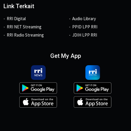
Link Terkait
RRI Digital
Audio Library
RRI NET Streaming
PPID LPP RRI
RRI Radio Streaming
JDIH LPP RRI
Get My App