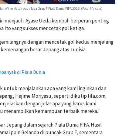
 of the Match pada laga Grup F Piala Dunia FIFA 2026. (Foto: fifa.com)
n menjauh. Ayase Ueda kembali berperan penting
 Ito yang sukses mencetak gol ketiga.
emilangnya dengan mencetak gol kedua menjelang
n kemenangan besar Jepang atas Tunisia.
banyak di Piala Dunia
k untuk menjalankan apa yang kami inginkan dan
epang, Hajime Moriyasu, seperti dikutip fifa.com.
enjelaskan dengan jelas apa yang harus kami
mpu menampilkan kemampuan terbaik mereka."
ar Jepang dalam sejarah Piala Dunia FIFA. Hasil
ai poin Belanda di puncak Grup F, sementara