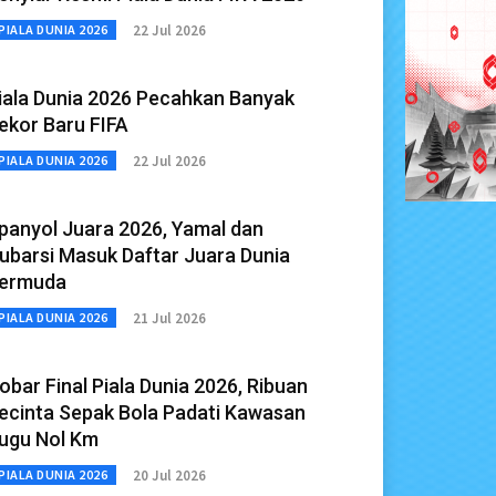
22 Jul 2026
PIALA DUNIA 2026
iala Dunia 2026 Pecahkan Banyak
ekor Baru FIFA
22 Jul 2026
PIALA DUNIA 2026
panyol Juara 2026, Yamal dan
ubarsi Masuk Daftar Juara Dunia
ermuda
21 Jul 2026
PIALA DUNIA 2026
obar Final Piala Dunia 2026, Ribuan
ecinta Sepak Bola Padati Kawasan
ugu Nol Km
20 Jul 2026
PIALA DUNIA 2026