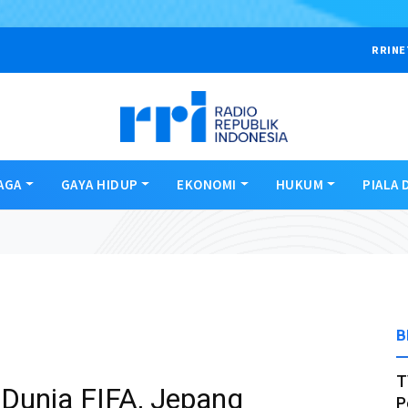
RRINE
AGA
GAYA HIDUP
EKONOMI
HUKUM
PIALA 
B
T
 Dunia FIFA, Jepang
P