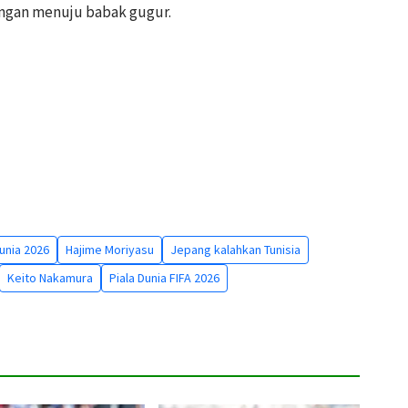
aingan menuju babak gugur.
Dunia 2026
Hajime Moriyasu
Jepang kalahkan Tunisia
Keito Nakamura
Piala Dunia FIFA 2026