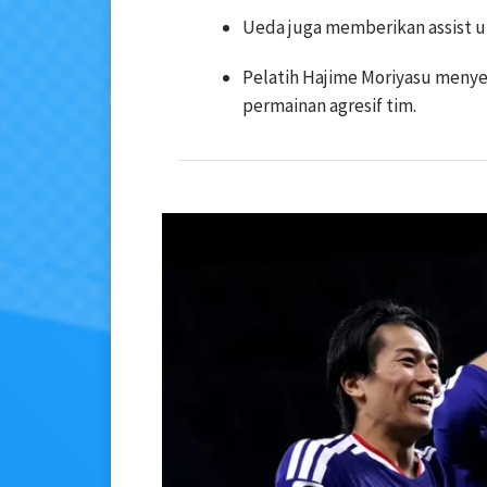
Ueda juga memberikan assist un
Pelatih Hajime Moriyasu menye
permainan agresif tim.