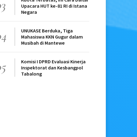
03
Upacara HUT ke-81 RI di Istana
Negara
UNUKASE Berduka, Tiga
04
Mahasiswa KKN Gugur dalam
Musibah di Mantewe
Komisi I DPRD Evaluasi Kinerja
05
Inspektorat dan Kesbangpol
Tabalong