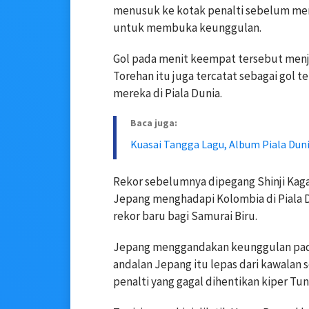
menusuk ke kotak penalti sebelum men
untuk membuka keunggulan.
Gol pada menit keempat tersebut menja
Torehan itu juga tercatat sebagai gol 
mereka di Piala Dunia.
Baca juga:
Kuasai Tangga Lagu, Album Piala Dun
Rekor sebelumnya dipegang Shinji Kag
Jepang menghadapi Kolombia di Piala 
rekor baru bagi Samurai Biru.
Jepang menggandakan keunggulan pada
andalan Jepang itu lepas dari kawalan
penalti yang gagal dihentikan kiper Tuni