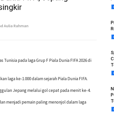
singkir
P
d Aulia Rahman
R
S
C
Tunisia pada laga Grup F Piala Dunia FIFA 2026 di
T
n laga ke-1.000 dalam sejarah Piala Dunia FIFA.
N
ulan Jepang melalui gol cepat pada menit ke-4.
P
T
an menjadi pemain paling menonjol dalam laga