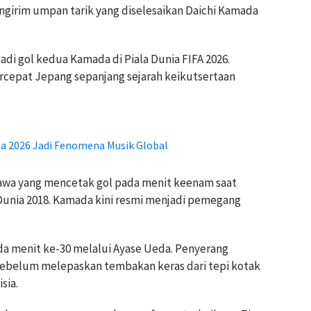
girim umpan tarik yang diselesaikan Daichi Kamada
di gol kedua Kamada di Piala Dunia FIFA 2026.
tercepat Jepang sepanjang sejarah keikutsertaan
ia 2026 Jadi Fenomena Musik Global
awa yang mencetak gol pada menit keenam saat
Dunia 2018. Kamada kini resmi menjadi pemegang
 menit ke-30 melalui Ayase Ueda. Penyerang
 sebelum melepaskan tembakan keras dari tepi kotak
sia.