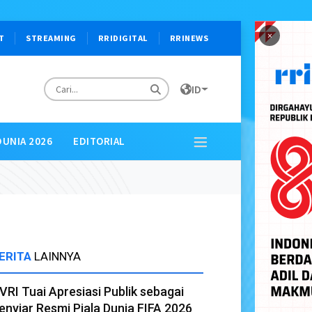
×
T
STREAMING
RRIDIGITAL
RRINEWS
ID
DUNIA 2026
EDITORIAL
ERITA
LAINNYA
VRI Tuai Apresiasi Publik sebagai
enyiar Resmi Piala Dunia FIFA 2026