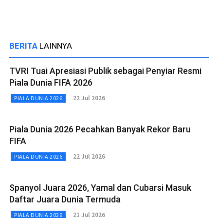
BERITA
LAINNYA
TVRI Tuai Apresiasi Publik sebagai Penyiar Resmi
Piala Dunia FIFA 2026
22 Jul 2026
PIALA DUNIA 2026
Piala Dunia 2026 Pecahkan Banyak Rekor Baru
FIFA
22 Jul 2026
PIALA DUNIA 2026
Spanyol Juara 2026, Yamal dan Cubarsi Masuk
Daftar Juara Dunia Termuda
21 Jul 2026
PIALA DUNIA 2026