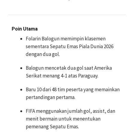
Poin Utama
Folarin Balogun memimpin klasemen
sementara Sepatu Emas Piala Dunia 2026
dengan dua gol.
Balogun mencetak dua gol saat Amerika
Serikat menang 4-1 atas Paraguay.
Baru 10 dari 48 tim peserta yang memainkan
pertandingan pertama.
FIFA menggunakan jumlah gol, assist, dan
menit bermain untuk menentukan
pemenang Sepatu Emas.