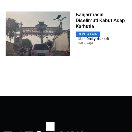
Banjarmasin
Diselimuti Kabut Asap
Karhutla
BERITA LAIN
Oleh
Dicky Munadi
baru saja