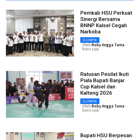
Pemkab HSU Perkuat
Sinergi Bersama
BNNP Kalsel Cegah
Narkoba
OLIMPIK
Oleh
Roby Angga Tama
baru saja
Ratusan Pesilat Ikuti
Piala Bupati Banjar
Cup Kalsel dan
Kalteng 2026
OLIMPIK
Oleh
Roby Angga Tama
baru saja
Bupati HSU Berpesan