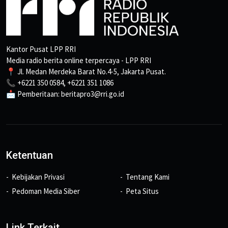
Kantor Pusat LPP RRI
Media radio berita online terpercaya - LPP RRI
📍 Jl. Medan Merdeka Barat No.4-5, Jakarta Pusat.
📞 +6221 350 0584, +6221 351 1086
📩 Pemberitaan: beritapro3@rri.go.id
Ketentuan
Kebijakan Privasi
Tentang Kami
Pedoman Media Siber
Peta Situs
Link Terkait