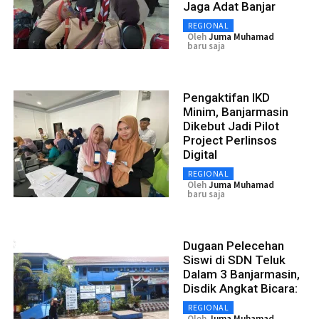
Jaga Adat Banjar
REGIONAL
Oleh
Juma Muhamad
baru saja
Pengaktifan IKD
Minim, Banjarmasin
Dikebut Jadi Pilot
Project Perlinsos
Digital
REGIONAL
Oleh
Juma Muhamad
baru saja
Dugaan Pelecehan
Siswi di SDN Teluk
Dalam 3 Banjarmasin,
Disdik Angkat Bicara:
REGIONAL
Oleh
Juma Muhamad