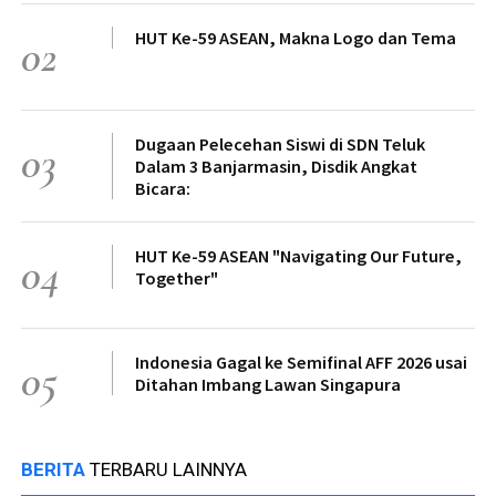
HUT Ke-59 ASEAN, Makna Logo dan Tema
02
Dugaan Pelecehan Siswi di SDN Teluk
03
Dalam 3 Banjarmasin, Disdik Angkat
Bicara:
HUT Ke-59 ASEAN "Navigating Our Future,
04
Together"
Indonesia Gagal ke Semifinal AFF 2026 usai
05
Ditahan Imbang Lawan Singapura
BERITA
TERBARU LAINNYA