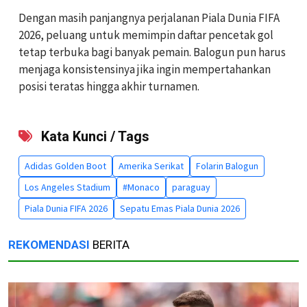
Dengan masih panjangnya perjalanan Piala Dunia FIFA
2026, peluang untuk memimpin daftar pencetak gol
tetap terbuka bagi banyak pemain. Balogun pun harus
menjaga konsistensinya jika ingin mempertahankan
posisi teratas hingga akhir turnamen.
Kata Kunci / Tags
Adidas Golden Boot
Amerika Serikat
Folarin Balogun
Los Angeles Stadium
#Monaco
paraguay
Piala Dunia FIFA 2026
Sepatu Emas Piala Dunia 2026
REKOMENDASI
BERITA