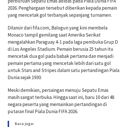
perburuan Sepatu Emas adidas pada Piala Dunia FIFA
2026. Penghargaan tersebut diberikan kepada pemain
yang mencetak gol terbanyak sepanjang turnamen.
Dilansir dari fifa.com, Balogun yang kini membela
Monaco tampil gemilang saat Amerika Serikat
mengalahkan Paraguay 4-1 pada laga pembuka Grup D
di Los Angeles Stadium. Pemain berusia 25 tahun itu
mencetak dua gol pada babak pertama dan menjadi
pemain pertama yang mencetak lebih dari satu gol
untuk Stars and Stripes dalam satu pertandingan Piala
Dunia sejak 1930.
Meski demikian, persaingan menuju Sepatu Emas
masih sangat terbuka. Hingga saat ini, baru 10 dari 48
negara peserta yang memainkan pertandingan di
putaran final Piala Dunia FIFA 2026.
Baca juga: