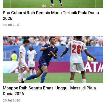
Pau Cubarsi Raih Pemain Muda Terbaik Piala Dunia
2026
20 Jul 2026
Mbappe Raih Sepatu Emas, Ungguli Messi di Piala
Dunia 2026
20 Jul 2026