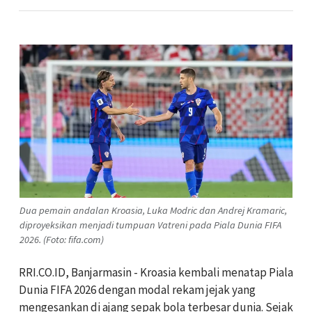
Dua pemain andalan Kroasia, Luka Modric dan Andrej Kramaric,
diproyeksikan menjadi tumpuan Vatreni pada Piala Dunia FIFA
2026. (Foto: fifa.com)
RRI.CO.ID, Banjarmasin - Kroasia kembali menatap Piala
Dunia FIFA 2026 dengan modal rekam jejak yang
mengesankan di ajang sepak bola terbesar dunia. Sejak