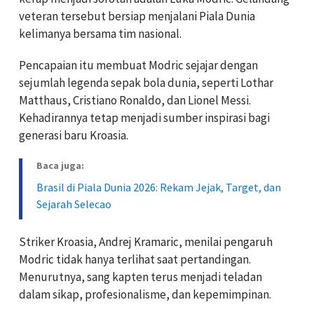
veteran tersebut bersiap menjalani Piala Dunia
kelimanya bersama tim nasional.
Pencapaian itu membuat Modric sejajar dengan
sejumlah legenda sepak bola dunia, seperti Lothar
Matthaus, Cristiano Ronaldo, dan Lionel Messi.
Kehadirannya tetap menjadi sumber inspirasi bagi
generasi baru Kroasia.
Baca juga:
Brasil di Piala Dunia 2026: Rekam Jejak, Target, dan
Sejarah Selecao
Striker Kroasia, Andrej Kramaric, menilai pengaruh
Modric tidak hanya terlihat saat pertandingan.
Menurutnya, sang kapten terus menjadi teladan
dalam sikap, profesionalisme, dan kepemimpinan.