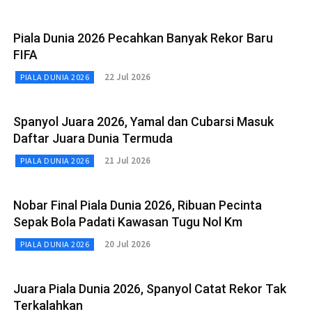
Piala Dunia 2026 Pecahkan Banyak Rekor Baru
FIFA
22 Jul 2026
PIALA DUNIA 2026
Spanyol Juara 2026, Yamal dan Cubarsi Masuk
Daftar Juara Dunia Termuda
21 Jul 2026
PIALA DUNIA 2026
Nobar Final Piala Dunia 2026, Ribuan Pecinta
Sepak Bola Padati Kawasan Tugu Nol Km
20 Jul 2026
PIALA DUNIA 2026
Juara Piala Dunia 2026, Spanyol Catat Rekor Tak
Terkalahkan