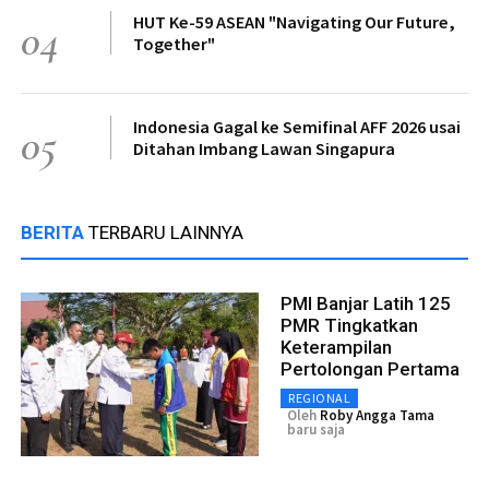
HUT Ke-59 ASEAN "Navigating Our Future,
04
Together"
Indonesia Gagal ke Semifinal AFF 2026 usai
05
Ditahan Imbang Lawan Singapura
BERITA
TERBARU LAINNYA
PMI Banjar Latih 125
PMR Tingkatkan
Keterampilan
Pertolongan Pertama
REGIONAL
Oleh
Roby Angga Tama
baru saja