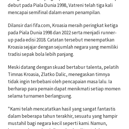
debut pada Piala Dunia 1998, Vatreni telah tiga kali
mencapai semifinal dalam enam penampilan.
Dilansir dari fifa.com, Kroasia meraih peringkat ketiga
pada Piala Dunia 1998 dan 2022 serta menjadi runner-
up pada edisi 2018. Catatan tersebut menempatkan
Kroasia sejajar dengan sejumlah negara yang memiliki
tradisi sepak bola lebih panjang.
Meski datang dengan skuad bertabur talenta, pelatih
Timnas Kroasia, Zlatko Dalic, menegaskan timnya
tidak ingin terbebani oleh pencapaian masa lalu. Ia
berharap para pemain dapat menikmati setiap momen
selama turnamen berlangsung.
"Kami telah mencatatkan hasil yang sangat fantastis
dalam beberapa tahun terakhir, sesuatu yang hampir
mustahil bagi negara kecil seperti kami. Namun,