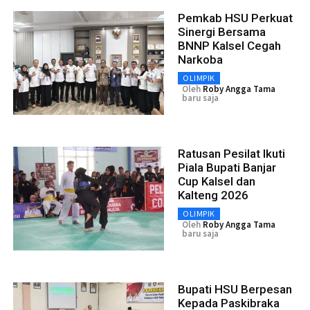
Pemkab HSU Perkuat
Sinergi Bersama
BNNP Kalsel Cegah
Narkoba
OLIMPIK
Oleh
Roby Angga Tama
baru saja
Ratusan Pesilat Ikuti
Piala Bupati Banjar
Cup Kalsel dan
Kalteng 2026
OLIMPIK
Oleh
Roby Angga Tama
baru saja
Bupati HSU Berpesan
Kepada Paskibraka