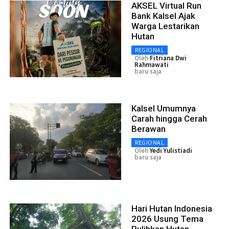
AKSEL Virtual Run
Bank Kalsel Ajak
Warga Lestarikan
Hutan
REGIONAL
Oleh
Fitriana Dwi
Rahmawati
baru saja
Kalsel Umumnya
Carah hingga Cerah
Berawan
REGIONAL
Oleh
Yedi Yulistiadi
baru saja
Hari Hutan Indonesia
2026 Usung Tema
Pulihkan Hutan,